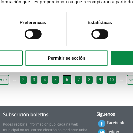
formación que lles proporcionou ou que recompilaron a partir d
Preferencias
Estatísticas
a da taxa pola instalación de postos nos merca
Permitir selección
erior
…
2
3
4
5
6
7
8
9
10
…
se
Subscrición boletíns
Síguenos
Facebook
Podes recibir a información publicada na web
municipal no teu correo electrónico mediante unha
Twitter