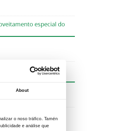
roveitamento especial do
vía pública, a favor de
About
o con mesas e cadeiras,
alizar o noso tráfico. Tamén
nculados a actividade
ublicidade e análise que