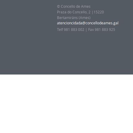
© Concello de Ames
Praza do Concello, 2 |15220
Bertamiráns (Ames)
Telf 981 883 002 | Fax 981 883 925