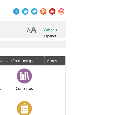
Galego
Español
anización municipal
Ames
s
Contratos