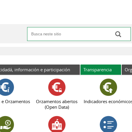
Buscar
Formulario de busca
cidadá, información e participación
Transparencia
Org
 e Orzamentos
Orzamentos abertos
Indicadores económico
(Open Data)