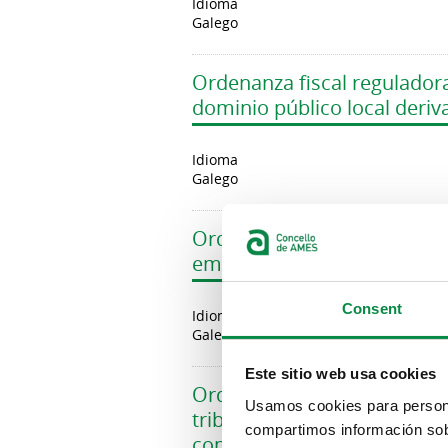
Idioma
Galego
Ordenanza fiscal reguladora
dominio público local deri
Idioma
Galego
Ordenanza fiscal reguladora
empresas explotadoras de s
Consent
Idioma
Galego
Este sitio web usa cookies
Ordenanza fiscal regulador
Usamos cookies para personal
tribunas, taboados e outros
compartimos información sobr
comercial