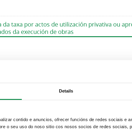
 da taxa por actos de utilización privativa ou ap
vados da execución de obras
 da taxa por ocupación do subsolo, solo e voo da 
ervizos de subministración de interese xeral
Details
a da taxa por ocupación de terreos de uso públic
izar contido e anuncios, ofrecer funcións de redes sociais e an
 elementos análogos, con finalidade lucrativa vi
e o seu uso do noso sitio cos nosos socios de redes sociais, p