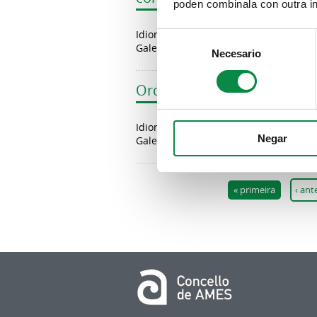
poden combinala con outra in
Idioma
Consent
Galego
Necesario
Selection
Ordenanza fiscal regulador
Idioma
Negar
Galego
Páxinas
« primeira
‹ ant