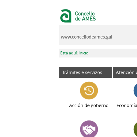
Ir o contido principal
www.concellodeames.gal
Vostede está aquí
Está aquí: Inicio
Trámites e servizos
Atención 
Acción de goberno
Economía