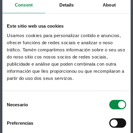
Consent
Details
About
Ligazón.
Este sitio web usa cookies
Usamos cookies para personalizar contido e anuncios,
ofrecer funcións de redes sociais e analizar o noso
tráfico. Tamén compartimos información sobre o seu uso
do noso sitio cos nosos socios de redes sociais,
publicidade e análise que poden combinala con outra
información que lles proporcionou ou que recompilaron a
Síguenos
Política de privacidade
partir do uso dos seus servizos.
Aviso Legal
Facebook
Accesibilidade
Twitter
Mapa web
Consent
Contacto
Telegram
Necesario
Politicas de Cookies
Selection
RSS
Hemeroteca
Youtube
Preferencias
Instagram