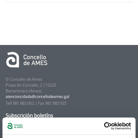
© Concello de Ames
Praza do Concello, 2 |15220
Bertamiráns (Ames)
Telf 981 883 002 | Fax 981 883 925
Subscrición boletíns
Podes recibir a información publicada na web
municipal no teu correo electrónico mediante
unha subscrición ao boletín de novidades.