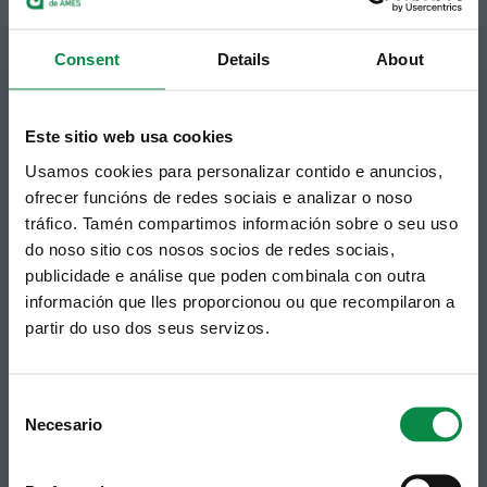
Subscrición boletíns
Podes recibir a información publicada na web
Consent
Details
About
municipal no teu correo electrónico mediante
unha subscrición ao boletín de novidades.
Ligazón.
Este sitio web usa cookies
Usamos cookies para personalizar contido e anuncios,
ofrecer funcións de redes sociais e analizar o noso
tráfico. Tamén compartimos información sobre o seu uso
do noso sitio cos nosos socios de redes sociais,
publicidade e análise que poden combinala con outra
información que lles proporcionou ou que recompilaron a
partir do uso dos seus servizos.
Síguenos
Política de privacidade
Aviso Legal
Facebook
Consent
Accesibilidade
Necesario
Twitter
Mapa web
Selection
Contacto
Telegram
Politicas de Cookies
Hemeroteca