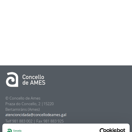
© Concello de Ames
Praza do Concello, 2 |15220
Bertamiráns (Ames)
Telf 981 883 002 | Fax 981 883 925