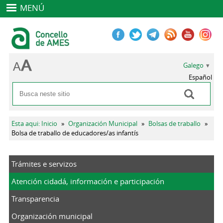
MENÚ
Galego
Español
Buscar
Formulario de busca
Vostede está aquí
Esta aqui: Inicio
»
Organización Municipal
»
Bolsas de traballo
»
Bolsa de traballo de educadores/as infantís
Trámites e servizos
Atención cidadá, información e participación
Transparencia
Organización municipal