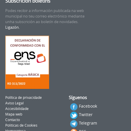
Subscrición boletíns
Podes recibir a información publicada na web
municipal no teu correo electrónico mediante
unha subscrición ao boletín de novidades.
Ligazón.
Síguenos
Política de privacidade
Aviso Legal
Facebook
Accesibilidade
Twitter
Mapa web
Contacto
Telegram
Politicas de Cookies
Hemeroteca