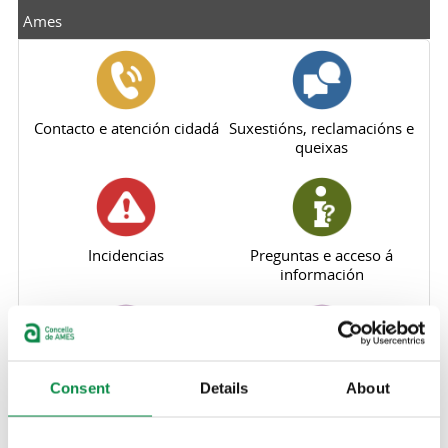
Ames
Contacto e atención cidadá
Suxestións, reclamacións e
queixas
Incidencias
Preguntas e acceso á
información
Comunicación municipal
Participación
Consent
Details
About