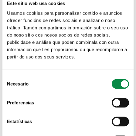
Este sitio web usa cookies
Protección de datos
Asociacións
Usamos cookies para personalizar contido e anuncios,
persoais
ofrecer funcións de redes sociais e analizar o noso
tráfico. Tamén compartimos información sobre o seu uso
do noso sitio cos nosos socios de redes sociais,
publicidade e análise que poden combinala con outra
información que lles proporcionou ou que recompilaron a
Guía empresas
partir do uso dos seus servizos.
Pestanas principais
Participación social na xestión
Consent
deportiva
Necesario
Selection
Preferencias
Órgano que se encargará da participación na xestión
deportiva municipal por parte dos clubs deportivos
inscritos no Concello.
Estatísticas
Destinatarios: clubs deportivos inscritos no rexistro
municipal de asociacións (arredor de 45 entidades