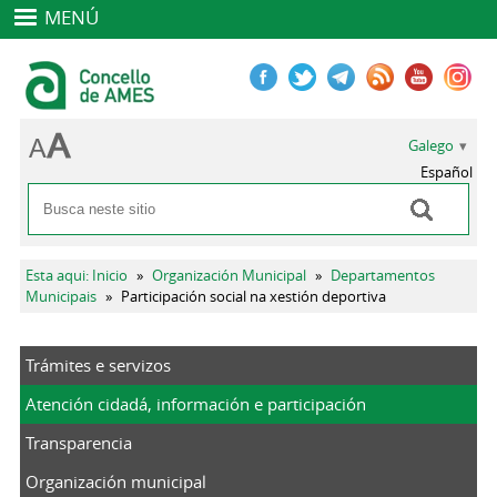
MENÚ
Galego
Español
Buscar
Formulario de busca
Vostede está aquí
Esta aqui: Inicio
»
Organización Municipal
»
Departamentos
Municipais
»
Participación social na xestión deportiva
Trámites e servizos
Atención cidadá, información e participación
Transparencia
Organización municipal