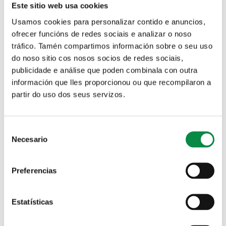
Este sitio web usa cookies
Protección de datos
Asociacións
Usamos cookies para personalizar contido e anuncios,
persoais
ofrecer funcións de redes sociais e analizar o noso
tráfico. Tamén compartimos información sobre o seu uso
do noso sitio cos nosos socios de redes sociais,
publicidade e análise que poden combinala con outra
información que lles proporcionou ou que recompilaron a
Guía empresas
partir do uso dos seus servizos.
Pestanas principais
Campaña de información do
Consent
amianto
Necesario
Selection
Obxectivo principal e pequena descrición: Informar a
Preferencias
poboación dos riscos do amianto e evitar o seu abandono
indiscriminado
Persoas destinatarias :Calquer veciño do concello de
Estatísticas
Ames
Documentos relacionados: