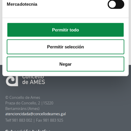
Folleto Amianto.
Mercadotecnia
Permitir todo
Permitir selección
Negar
© Concello de Ames
Praza do Concello, 2 |15220
Bertamiráns (Ames)
Telf 981 883 002 | Fax 981 883 925