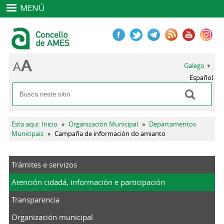
MENÚ
Galego
Español
Buscar
Formulario de busca
Vostede está aquí
Esta aqui: Inicio
»
Organización Municipal
»
Departamentos
Municipais
»
Campaña de información do amianto
Trámites e servizos
Atención cidadá, información e participación
Transparencia
Organización municipal