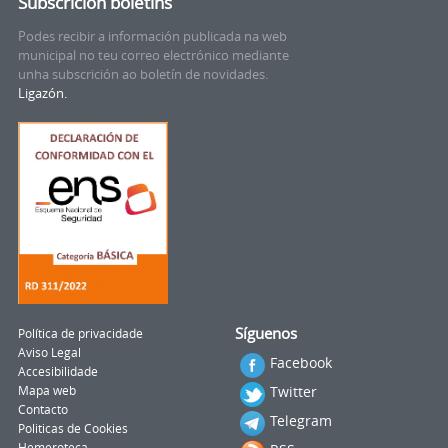
Subscrición boletíns
Podes recibir a información publicada na web
municipal no teu correo electrónico mediante
unha subscrición ao boletín de novidades.
Ligazón.
Síguenos
Política de privacidade
Aviso Legal
Facebook
Accesibilidade
Twitter
Mapa web
Contacto
Telegram
Politicas de Cookies
Hemeroteca