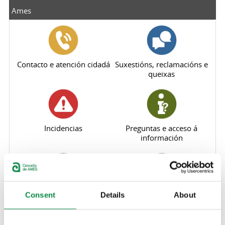
Ames
Contacto e atención cidadá
Suxestións, reclamacións e
queixas
Incidencias
Preguntas e acceso á
información
Comunicación municipal
Participación
Consent
Details
About