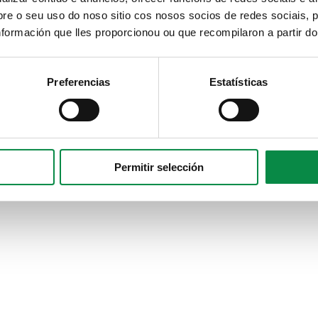
e o seu uso do noso sitio cos nosos socios de redes sociais, p
formación que lles proporcionou ou que recompilaron a partir d
Preferencias
Estatísticas
plan de prevención de incendios; aula da natureza; xestión ética d
Permitir selección
s ao ano (sen incluír Seguridad Social).