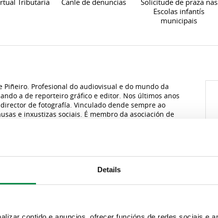
rtual Tributaria
Canle de denuncias
Solicitude de praza nas
Escolas infantís
municipais
 Piñeiro. Profesional do audiovisual e do mundo da
acando a de reporteiro gráfico e editor. Nos últimos anos
director de fotografía. Vinculado dende sempre ao
ausas e inxustizas sociais. É membro da asociación de
onsello Escolar do CEIP de Barouta e da ANPA. Amante da
Details
D
G
izar contido e anuncios, ofrecer funcións de redes sociais e an