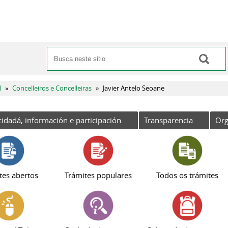
Buscar
Formulario de busca
l
»
Concelleiros e Concelleiras
»
Javier Antelo Seoane
cidadá, información e participación
Transparencia
Org
tes abertos
Trámites populares
Todos os trámites