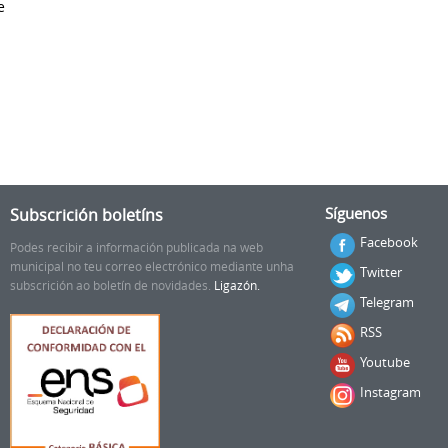
e
Subscrición boletíns
Síguenos
Facebook
Podes recibir a información publicada na web
municipal no teu correo electrónico mediante unha
Twitter
subscrición ao boletín de novidades.
Ligazón.
Telegram
RSS
Youtube
Instagram