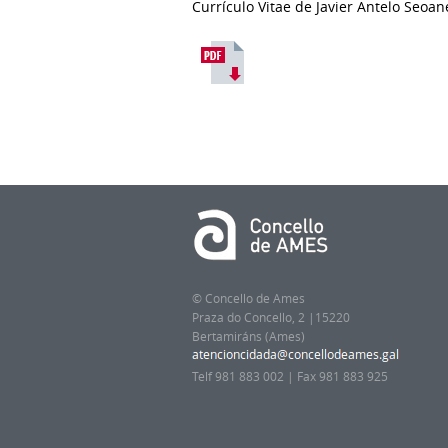
Currículo Vitae de Javier Antelo Seoan
© Concello de Ames
Praza do Concello, 2 |15220
Bertamiráns (Ames)
Telf 981 883 002 | Fax 981 883 925