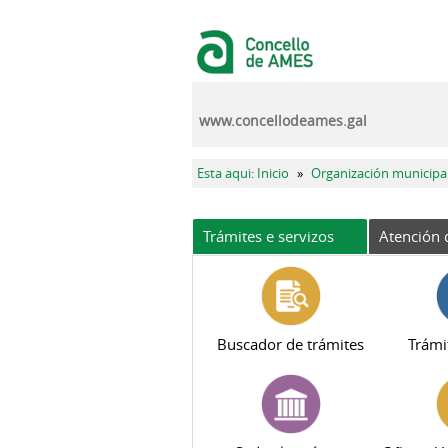
Ir o contido principal
www.concellodeames.gal
Vostede está aquí
Esta aqui: Inicio
»
Organización municipa
Trámites e servizos
Atención 
Buscador de trámites
Trámi