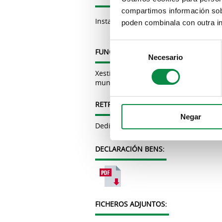
compartimos información sobr
Instagram:
javier_antelo_seoane
poden combinala con outra in
Consent
FUNCIÓNS:
Necesario
Selection
Xestiona as áreas de medio ambiente; 
municipal; e transparencia.
RETRIBUCIÓNS:
Negar
Dedicación parcial: 26.250 euros bruto
DECLARACIÓN BENS:
FICHEROS ADJUNTOS: