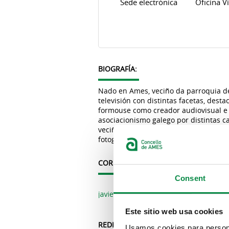
Sede electrónica
Oficina Vi
Pestanas principais
BIOGRAFÍA:
Nado en Ames, veciño da parroquia de
televisión con distintas facetas, dest
formouse como creador audiovisual e 
asociacionismo galego por distintas c
veciños/as Anduriña de Piñeiro, do C
fotografía e da natureza.
CORREO ELECTRÓNICO:
Consent
Este sitio web usa cookies
REDES SOCIAIS:
Usamos cookies para personal