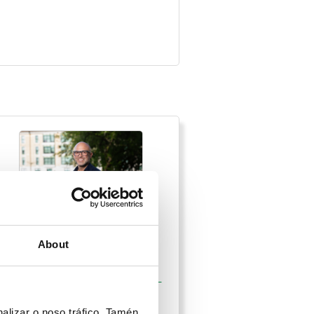
JAVIER ANTELO SEOANE
About
esignacion:
Concelleiros/as
rupo municipal:
Partido dos Socialistas de Galicia –
PSOE (PSdeG-PSOE)
alizar o noso tráfico. Tamén