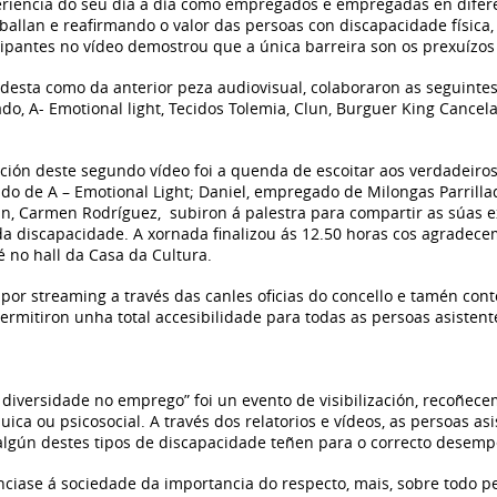
eriencia do seu día a día como empregados e empregadas en difere
allan e reafirmando o valor das persoas con discapacidade física,
cipantes no vídeo demostrou que a única barreira son os prexuízo
 desta como da anterior peza audiovisual, colaboraron as seguinte
, A- Emotional light, Tecidos Tolemia, Clun, Burguer King Cancelas,
cción deste segundo vídeo foi a quenda de escoitar aos verdadeiros
do de A – Emotional Light; Daniel, empregado de Milongas Parrillad
lun, Carmen Rodríguez, subiron á palestra para compartir as súas 
da discapacidade. A xornada finalizou ás 12.50 horas cos agradece
é no hall da Casa da Cultura.
 por streaming a través das canles oficias do concello e tamén con
permitiron unha total accesibilidade para todas as persoas asistent
 diversidade no emprego” foi un evento de visibilización, recoñec
uica ou psicosocial. A través dos relatorios e vídeos, as persoas 
 algún destes tipos de discapacidade teñen para o correcto desemp
iase á sociedade da importancia do respecto, mais, sobre todo per