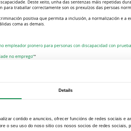
iscapacidade. Deste xeito, unha das sentenzas máis repetidas dura
en para traballar correctamente son os prexuízos das persoas norm
iminación positiva que permita a inclusión, a normalización e a e
válidas coma as demais.
 empleador pionero para personas con discapacidad con pruebas
idade no emprego”
"
clusión das persoas con discapacidade na primeira xornada “A div
Details
izar contido e anuncios, ofrecer funcións de redes sociais e an
e o seu uso do noso sitio cos nosos socios de redes sociais, p