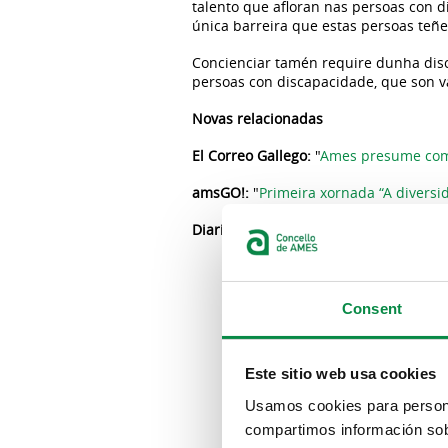
talento que afloran nas persoas con d
única barreira que estas persoas teñ
Concienciar tamén require dunha discr
persoas con discapacidade, que son 
Novas relacionadas
El Correo Gallego:
"
Ames presume como
amsGO!:
"
Primeira xornada “A divers
Diario de Santiago:
"
Visibilidade e in
Consent
Este sitio web usa cookies
Usamos cookies para personal
compartimos información sobr