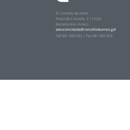
© Concello de Ames
Praza do Concello, 2 |15220
Bertamiráns (Ames)
Telf 981 883 002 | Fax 981 883 925