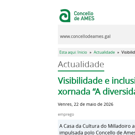
Ir o contido principal
www.concellodeames.gal
Vostede está aquí
Esta aqui: Inicio
»
Actualidade
»
Visibil
Actualidade
Pestanas principais
Visibilidade e incl
xornada “A diversi
Venres, 22 de maio de 2026
emprego
A Casa da Cultura do Milladoiro 
impulsada polo Concello de Ames 