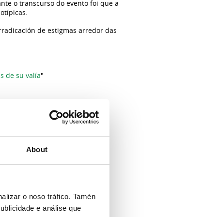
nte o transcurso do evento foi que a
otípicas.
rradicación de estigmas arredor das
 de su valía
"
ersidade no emprego”, en Ames
"
About
alizar o noso tráfico. Tamén
ublicidade e análise que