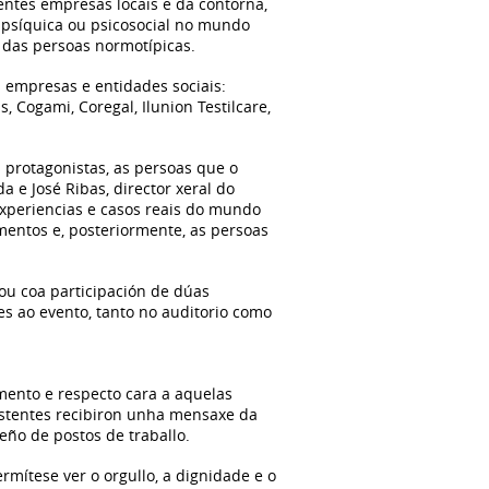
ntes empresas locais e da contorna,
 psíquica ou psicosocial no mundo
s das persoas normotípicas.
s empresas e entidades sociais:
 Cogami, Coregal, Ilunion Testilcare,
 protagonistas, as persoas que o
a e José Ribas, director xeral do
experiencias e casos reais do mundo
mentos e, posteriormente, as persoas
tou coa participación de dúas
es ao evento, tanto no auditorio como
emento e respecto cara a aquelas
asistentes recibiron unha mensaxe da
eño de postos de traballo.
mítese ver o orgullo, a dignidade e o