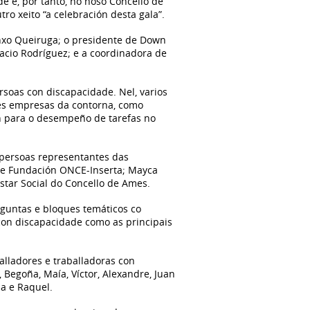
 e, por tanto, no noso Concello de
tro xeito “a celebración desta gala”.
nxo Queiruga; o presidente de Down
nacio Rodríguez; e a coordinadora de
rsoas con discapacidade. Nel, varios
tes empresas da contorna, como
ón para o desempeño de tarefas no
 persoas representantes das
 de Fundación ONCE-Inserta; Mayca
star Social do Concello de Ames.
guntas e bloques temáticos co
con discapacidade como as principais
alladores e traballadoras con
 Begoña, Maía, Víctor, Alexandre, Juan
nda e Raquel.