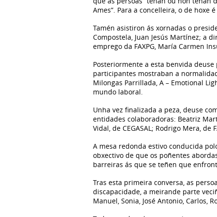
que as persoas “teñan ou non teñan d
Ames”. Para a concelleira, o de hoxe é
Tamén asistiron ás xornadas o presid
Compostela, Juan Jesús Martínez; a di
emprego da FAXPG, María Carmen In
Posteriormente a esta benvida deuse p
participantes mostraban a normalidad
Milongas Parrillada, A – Emotional Li
mundo laboral.
Unha vez finalizada a peza, deuse co
entidades colaboradoras: Beatriz Mar
Vidal, de CEGASAL; Rodrigo Mera, de 
A mesa redonda estivo conducida polo
obxectivo de que os poñentes abordas
barreiras ás que se teñen que enfron
Tras esta primeira conversa, as perso
discapacidade, a meirande parte veciñ
Manuel, Sonia, José Antonio, Carlos, R