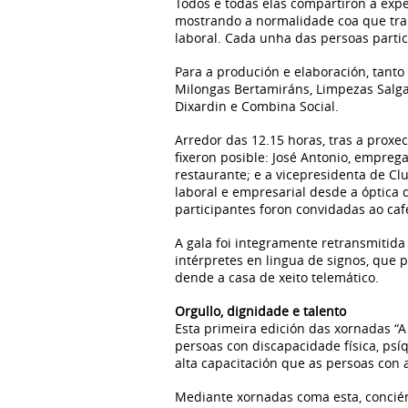
Todos e todas elas compartiron a exp
mostrando a normalidade coa que trab
laboral. Cada unha das persoas parti
Para a produción e elaboración, tanto
Milongas Bertamiráns, Limpezas Salgado
Dixardin e Combina Social.
Arredor das 12.15 horas, tras a proxe
fixeron posible: José Antonio, emprega
restaurante; e a vicepresidenta de C
laboral e empresarial desde a óptica 
participantes foron convidadas ao caf
A gala foi integramente retransmitida
intérpretes en lingua de signos, que 
dende a casa de xeito telemático.
Orgullo, dignidade e talento
Esta primeira edición das xornadas “A
persoas con discapacidade física, psíq
alta capacitación que as persoas con
Mediante xornadas coma esta, conciénc