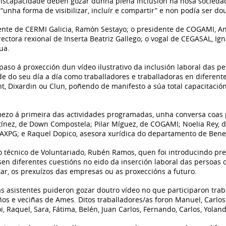
iscapacidade deben gozar dunha plena inclusión na nosa sociedade
 “unha forma de visibilizar, incluír e compartir” e non podía ser dou
ente de CERMI Galicia, Ramón Sestayo; o presidente de COGAMI, A
rectora rexional de Inserta Beatriz Gallego; o vogal de CEGASAL, Ig
sua.
aso á proxección dun vídeo ilustrativo da inclusión laboral das pe
e do seu día a día como traballadores e traballadoras en diferen
ght, Dixardin ou Clun, poñendo de manifesto a súa total capacitaci
mezo á primeira das actividades programadas, unha conversa coas
tínez, de Down Compostela; Pilar Míguez, de COGAMI; Noelia Rey,
FAXPG; e Raquel Dopico, asesora xurídica do departamento de Bene
 técnico de Voluntariado, Rubén Ramos, quen foi introducindo pre
en diferentes cuestións no eido da inserción laboral das persoas 
tar, os prexuízos das empresas ou as proxeccións a futuro.
as asistentes puideron gozar doutro vídeo no que participaron trab
os e veciñas de Ames. Ditos traballadores/as foron Manuel, Carlos,
oi, Raquel, Sara, Fátima, Belén, Juan Carlos, Fernando, Carlos, Yola