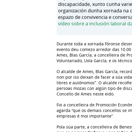
discapacidade, xunto cunha varie
organización dunha xornada na q
espazo de convivencia e conversa
vídeo sobre a inclusión laboral 
Durante toda a xornada fóronse desen
evento deu comezo arredor das 10.00 h
Ames, Blas García; a concelleira de P
Voluntariado, Uxía García; e os técnic
O alcalde de Ames, Blas García, reco
non por iso deixan de facer a súa vida
libres e autónomos”. O alcalde recoñe
persoas mozas con algún tipo de disc
Concello de Ames neste eido.
Foi a concelleira de Promoción Económ
agarda “que os demais concellos se im
empresas é moi importante”.
Pola súa parte, a concelleira de Benes