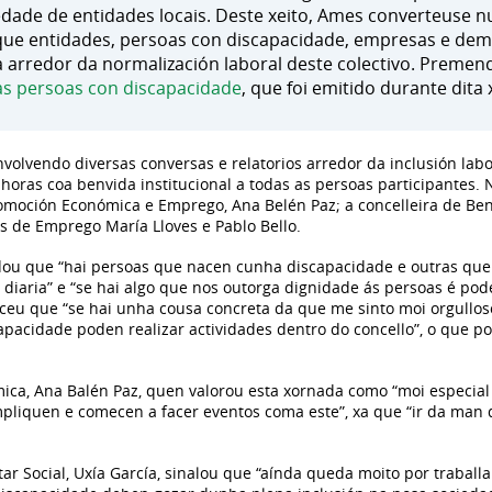
dade de entidades locais. Deste xeito, Ames converteuse n
ue entidades, persoas con discapacidade, empresas e dem
 arredor da normalización laboral deste colectivo. Premen
das persoas con discapacidade
, que foi emitido durante dita
volvendo diversas conversas e relatorios arredor da inclusión lab
oras coa benvida institucional a todas as persoas participantes. N
romoción Económica e Emprego, Ana Belén Paz; a concelleira de Ben
os de Emprego María Lloves e Pablo Bello.
rdou que “hai persoas que nacen cunha discapacidade e outras que
 diaria” e “se hai algo que nos outorga dignidade ás persoas é pod
ceu que “se hai unha cousa concreta da que me sinto moi orgullos
apacidade poden realizar actividades dentro do concello”, o que 
ica, Ana Balén Paz, quen valorou esta xornada como “moi especial
pliquen e comecen a facer eventos coma este”, xa que “ir da man 
tar Social, Uxía García, sinalou que “aínda queda moito por traballa