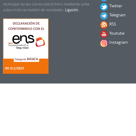
municipal no teu correo electrónico mediante unha
Twitter
subscrición ao boletín de novidades.
Ligazón.
Telegram
RSS
Youtube
Instagram