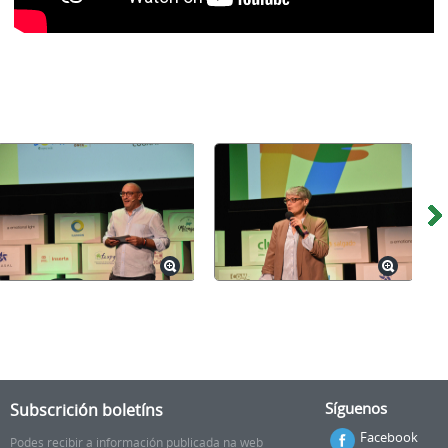
Subscrición boletíns
Síguenos
Facebook
Podes recibir a información publicada na web