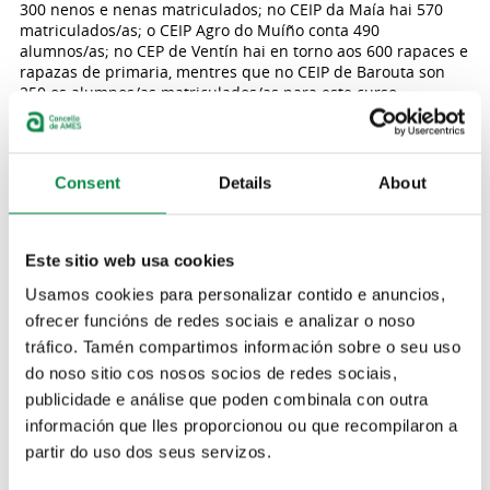
300 nenos e nenas matriculados; no CEIP da Maía hai 570
matriculados/as; o CEIP Agro do Muíño conta 490
alumnos/as; no CEP de Ventín hai en torno aos 600 rapaces e
rapazas de primaria, mentres que no CEIP de Barouta son
250 os alumnos/as matriculados/as para este curso.
As clases tamén deron comezo nas escolas unitarias. A
escola de Covas recibiu a 12 nenos e nenas, mentres que a
da Igrexa, en Ortoño, acolleu na mañá de hoxe a 17
Consent
Details
About
cativos/as. Por último, no colexio Alca esta mañá comezaron
as clases sobre 200 alumnos/as.
Novo comedor no CEIP A Maía
Este sitio web usa cookies
Unha das principais novidades que deixa o inicio do novo
curso escolar e a posta en funcionamento do novo comedor
Usamos cookies para personalizar contido e anuncios,
do CEIP da Maía. O edificio destaca pola súa luminosidade e
ofrecer funcións de redes sociais e analizar o noso
colorido exterior. Trátase dun edificio plenamente integrado
tráfico. Tamén compartimos información sobre o seu uso
na área exterior do centro escolar que se atopa onde estaba
do noso sitio cos nosos socios de redes sociais,
o antigo comedor deste colexio. O novo comedor dispón
dunha capacidade de 230 prazas, acadando as 460 prazas
publicidade e análise que poden combinala con outra
en dúas quendas.
información que lles proporcionou ou que recompilaron a
partir do uso dos seus servizos.
Este novo comedor enmárcase dentro da Rede municipal de
comedores escolares xestionada pola Concellaría de