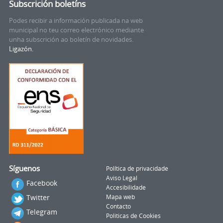
Subscrición boletíns
Podes recibir a información publicada na web
municipal no teu correo electrónico mediante
unha subscrición ao boletín de novidades.
Ligazón.
Síguenos
Política de privacidade
Aviso Legal
Facebook
Accesibilidade
Twitter
Mapa web
Contacto
Telegram
Politicas de Cookies