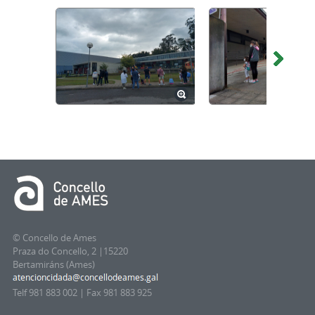
© Concello de Ames
Praza do Concello, 2 |15220
Bertamiráns (Ames)
Telf 981 883 002 | Fax 981 883 925