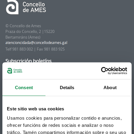
© Concello de Ames
Praza do Concello, 2 |15220
Bertamiráns (Ames)
Telf 981 883 002 | Fax 981 883 925
Subscrición boletíns
Podes recibir a información publicada na web
municipal no teu correo electrónico mediante
unha subscrición ao boletín de novidades.
Consent
Details
About
Ligazón.
Este sitio web usa cookies
Usamos cookies para personalizar contido e anuncios,
ofrecer funcións de redes sociais e analizar o noso
tráfico. Tamén compartimos información sobre o seu uso