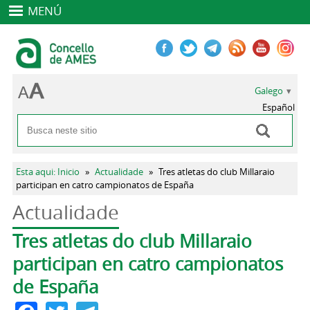
MENÚ
Galego
Español
Buscar
Formulario de busca
Vostede está aquí
Esta aqui: Inicio
»
Actualidade
»
Tres atletas do club Millaraio
participan en catro campionatos de España
Actualidade
Pestanas principais
Tres atletas do club Millaraio
participan en catro campionatos
de España