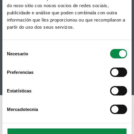
do noso sitio cos nosos socios de redes sociais,
publicidade e análise que poden combinala con outra
información que lles proporcionou ou que recompilaron a
Síguenos
Política de privacidade
partir do uso dos seus servizos.
Aviso Legal
Facebook
Accesibilidade
Twitter
Mapa web
Consent
Contacto
Telegram
Necesario
Politicas de Cookies
Selection
RSS
Hemeroteca
Youtube
Preferencias
Instagram
Estatísticas
Mercadotecnia