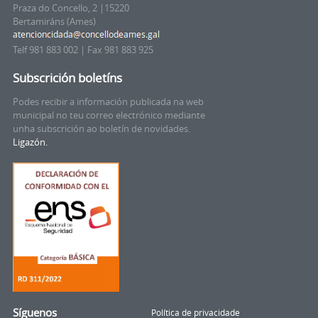
Praza do Concello, 2 |15220
Bertamiráns (Ames)
Telf 981 883 002 | Fax 981 883 925
Subscrición boletíns
Podes recibir a información publicada na web
municipal no teu correo electrónico mediante
unha subscrición ao boletín de novidades.
Ligazón.
Síguenos
Política de privacidade