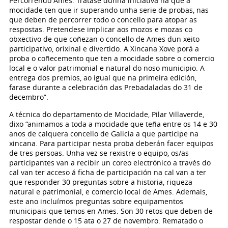
Percorrendo Ames. Trátase dunha iniciativa na que a
mocidade ten que ir superando unha serie de probas, nas
que deben de percorrer todo o concello para atopar as
respostas. Pretendese implicar aos mozos e mozas co
obxectivo de que coñezan o concello de Ames dun xeito
participativo, orixinal e divertido. A Xincana Xove porá a
proba o coñecemento que ten a mocidade sobre o comercio
local e o valor patrimonial e natural do noso municipio. A
entrega dos premios, ao igual que na primeira edición,
farase durante a celebración das Prebadaladas do 31 de
decembro”.
A técnica do departamento de Mocidade, Pilar Villaverde,
dixo “animamos a toda a mocidade que teña entre os 14 e 30
anos de calquera concello de Galicia a que participe na
xincana. Para participar nesta proba deberán facer equipos
de tres persoas. Unha vez se rexistre o equipo, os/as
participantes van a recibir un coreo electrónico a través do
cal van ter acceso á ficha de participación na cal van a ter
que responder 30 preguntas sobre a historia, riqueza
natural e patrimonial, e comercio local de Ames. Ademais,
este ano incluímos preguntas sobre equipamentos
municipais que temos en Ames. Son 30 retos que deben de
respostar dende o 15 ata o 27 de novembro. Rematado o