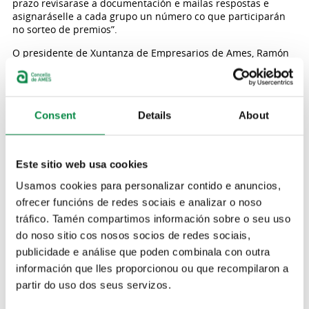
prazo revisarase a documentación e mailas respostas e
asignaráselle a cada grupo un número co que participarán
no sorteo de premios”.
O presidente de Xuntanza de Empresarios de Ames, Ramón
Cordido, destacou “esta iniciativa pareceunos unha idea moi
orixinal o ano pasado e nal cal houbo unha gran
participación. O primeiro premio son tres vales para unha
viaxe, por valor de 600 euros, para cada mozo/a do equipo. O
Consent
Details
About
segundo premio son tres vales de 300 euros, para canxear
por produtos de electrónica, mentres que o terceiro premio
son tres vales por valor de 150 euros cada un para gastar no
comercio local. Animamos a participar a toda a xuventude. É
Este sitio web usa cookies
unha idea moi orixinal que achega á mocidade a coñecer o
seu concello”.
Usamos cookies para personalizar contido e anuncios,
ofrecer funcións de redes sociais e analizar o noso
Proceso de inscrición
tráfico. Tamén compartimos información sobre o seu uso
Para participar non é necesario residir nin estar
empadroado en Ames. O prazo para inscribirse e participar
do noso sitio cos nosos socios de redes sociais,
é do 15 ao 27 de novembro. Trátase dun reto por equipos,
publicidade e análise que poden combinala con outra
que deberán estar formados por 3 mozos/as entre os 14 e os
información que lles proporcionou ou que recompilaron a
30 anos. Unha vez finalizado o proceso de rexistro enviarase
partir do uso dos seus servizos.
por correo electrónico unha autorización paterna (só en caso
de participantes menores de idade) e un enlace para