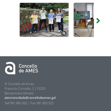
© Concello de Ames
Praza do Concello, 2 |15220
Bertamiráns (Ames)
Telf 981 883 002 | Fax 981 883 925