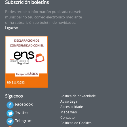
Subscrición boletíns
Podes recibir a información publicada na web
municipal no teu correo electrónico mediante
unha subscrición ao boletín de novidades.
Ligazón.
Síguenos
Política de privacidade
Aviso Legal
Facebook
Accesibilidade
Twitter
Mapa web
Contacto
Telegram
Politicas de Cookies