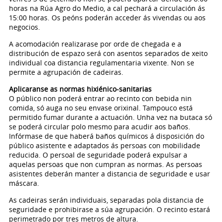
horas na Rúa Agro do Medio, a cal pechará a circulación ás
15:00 horas. Os peóns poderán acceder ás vivendas ou aos
negocios.
A acomodación realizarase por orde de chegada e a
distribución de espazo será con asentos separados de xeito
individual coa distancia regulamentaria vixente. Non se
permite a agrupación de cadeiras.
Aplicaranse as normas hixiénico-sanitarias
O público non poderá entrar ao recinto con bebida nin
comida, só auga no seu envase orixinal. Tampouco está
permitido fumar durante a actuación. Unha vez na butaca só
se poderá circular polo mesmo para acudir aos baños.
Infórmase de que haberá baños químicos á disposición do
público asistente e adaptados ás persoas con mobilidade
reducida. O persoal de seguridade poderá expulsar a
aquelas persoas que non cumpran as normas. As persoas
asistentes deberán manter a distancia de seguridade e usar
máscara.
As cadeiras serán individuais, separadas pola distancia de
seguridade e prohibirase a súa agrupación. O recinto estará
perimetrado por tres metros de altura.