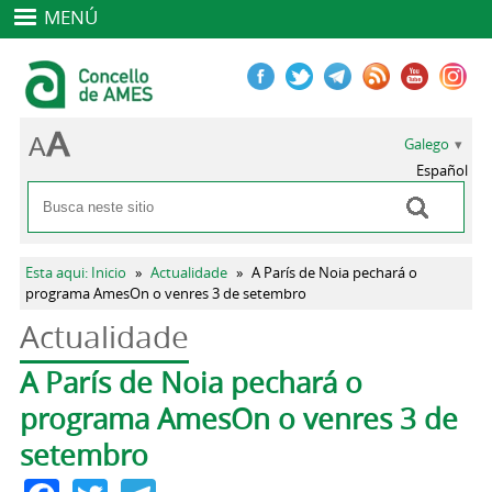
MENÚ
Galego
Español
Buscar
Formulario de busca
Vostede está aquí
Esta aqui: Inicio
»
Actualidade
»
A París de Noia pechará o
programa AmesOn o venres 3 de setembro
Actualidade
Pestanas principais
A París de Noia pechará o
programa AmesOn o venres 3 de
setembro