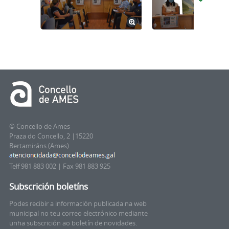
© Concello de Ames
Praza do Concello, 2 |15220
Bertamiráns (Ames)
Telf 981 883 002 | Fax 981 883 925
Subscrición boletíns
Podes recibir a información publicada na web
municipal no teu correo electrónico mediante
unha subscrición ao boletín de novidades.