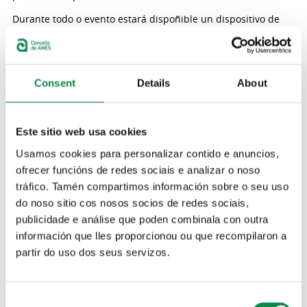
Durante todo o evento estará dispoñible un dispositivo de
Protección Civil, Policía Local e Garda Civil, así como persoal
de seguridade.
Reserva de entradas
Xa está habilitada a reserva das entradas nesta páxina web .
Consent
Details
About
Cada solicitante poderá reservar un máximo de 3 entradas.
Coa reserva de entrada os asistentes comprométense a
cumplir as normas da organización en todo momento.
Este sitio web usa cookies
Haberá un aforo de 950 persoas.
Usamos cookies para personalizar contido e anuncios,
Segunda edición do AmesÓn
A Concellaría de Promoción Económica, a través do programa
ofrecer funcións de redes sociais e analizar o noso
AmesON, animou á veciñanza durante os meses do verán
tráfico. Tamén compartimos información sobre o seu uso
con trece actuacións. Con esta iniciativa pretendíase
do noso sitio cos nosos socios de redes sociais,
dinamizar os sectores culturais, comerciais e a hostalería de
publicidade e análise que poden combinala con outra
Ames. Igual que o ano pasado, apostouse por grupos con
compoñentes que sexan veciños e veciñas do Concello.
información que lles proporcionou ou que recompilaron a
partir do uso dos seus servizos.
Ana Belén Paz, concelleira de Promoción Económica,
asegurou que: “Estamos chegando ao remate da segunda
edición do AmesÓn e, con ela, á última edición do cartel. A
través do AmesÓn, a Concellaría de Promoción Económica
Consent