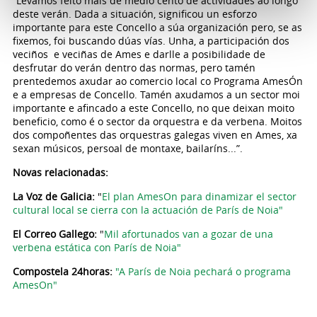
“Levamos feito máis de medio cento de actividades ao longo
deste verán. Dada a situación, significou un esforzo
importante para este Concello a súa organización pero, se as
fixemos, foi buscando dúas vías. Unha, a participación dos
veciños e veciñas de Ames e darlle a posibilidade de
desfrutar do verán dentro das normas, pero tamén
prentedemos axudar ao comercio local co Programa AmesÓn
e a empresas de Concello. Tamén axudamos a un sector moi
importante e afincado a este Concello, no que deixan moito
beneficio, como é o sector da orquestra e da verbena. Moitos
dos compoñentes das orquestras galegas viven en Ames, xa
sexan músicos, persoal de montaxe, bailaríns...”.
Novas relacionadas:
La Voz de Galicia:
"
El plan AmesOn para dinamizar el sector
cultural local se cierra con la actuación de París de Noia"
El Correo Gallego:
"
Mil afortunados van a gozar de una
verbena estática con París de Noia"
Compostela 24horas:
"A París de Noia pechará o programa
AmesOn"