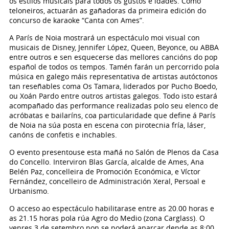
os estilos musicais para todos os gustos e idades. Como
teloneiros, actuarán as gañadoras da primeira edición do
concurso de karaoke “Canta con Ames”.
A París de Noia mostrará un espectáculo moi visual con
musicais de Disney, Jennifer López, Queen, Beyonce, ou ABBA
entre outros e sen esquecerse das mellores cancións do pop
español de todos os tempos. Tamén farán un percorrido pola
música en galego máis representativa de artistas autóctonos
tan reseñables coma Os Tamara, liderados por Pucho Boedo,
ou Xoán Pardo entre outros artistas galegos. Todo isto estará
acompañado das performance realizadas polo seu elenco de
acróbatas e bailaríns, coa particularidade que define á París
de Noia na súa posta en escena con pirotecnia fría, láser,
canóns de confetis e inchables.
O evento presentouse esta mañá no Salón de Plenos da Casa
do Concello. Interviron Blas García, alcalde de Ames, Ana
Belén Paz, concelleira de Promoción Económica, e Víctor
Fernández, concelleiro de Administración Xeral, Persoal e
Urbanismo.
O acceso ao espectáculo habilitarase entre as 20.00 horas e
as 21.15 horas pola rúa Agro do Medio (zona Carglass). O
venres 3 de setembro non se poderá aparcar dende as 8:00