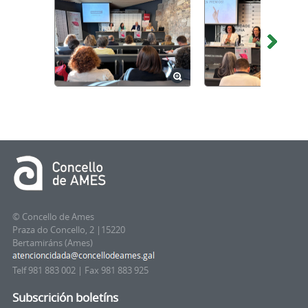
© Concello de Ames
Praza do Concello, 2 |15220
Bertamiráns (Ames)
Telf 981 883 002 | Fax 981 883 925
Subscrición boletíns