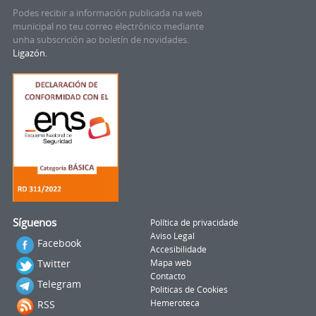
Podes recibir a información publicada na web
municipal no teu correo electrónico mediante
unha subscrición ao boletín de novidades.
Ligazón.
Síguenos
Política de privacidade
Aviso Legal
Facebook
Accesibilidade
Twitter
Mapa web
Contacto
Telegram
Politicas de Cookies
RSS
Hemeroteca