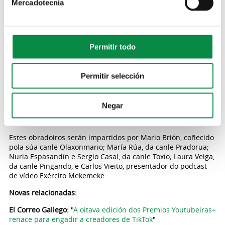
Mercadotecnia
presidente de honra da Mesa pola Normalización
Lingüística; Iago Gordillo, realizador audiovisual e gañador
do Premio Youtubeira 2023; Mónica Valencia, técnica de
Normalización Lingüística do Concello de Ourense, e Sara
Varela, guionista, realizadora e produtora audiovisual.
Permitir todo
Así mesmo, un ano máis celebraranse actividades formativas
tanto en centros de ensino medio dos concellos
Permitir selección
organizadores como dos campus universitarios galegos.
Baixo o título “Fiadeiros dixitais”, búscase dar a coñecer o
que se se está a facer na Rede no noso idioma, amosar
Negar
referentes, incentivar a creación de vídeos en galego e
fomentar o seu consumo nas novas xeracións.
Estes obradoiros serán impartidos por Mario Brión, coñecido
pola súa canle Olaxonmario; María Rúa, da canle Pradorua;
Nuria Espasandín e Sergio Casal, da canle Toxío; Laura Veiga,
da canle Pingando, e Carlos Vieito, presentador do podcast
de vídeo Exército Mekemeke.
Novas relacionadas:
El Correo Gallego:
"
A oitava edición dos Premios Youtubeiras+
renace para engadir a creadores de TikTok
"