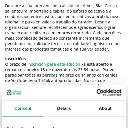
Durante a súa intervención o alcalde de Ames, Blas García,
salientou “a importancia capital do esforzo colectivo e a
colaboración entre institucións en iniciativas a prol do noso
idioma”, e puxo en valor o traballo do xurado: “Desde a
organización, sempre recoñecemos e agradecemos o gran
traballo que realizan os membros do xurado. Cada ano élles
máis complicado debido ao constante incremento que
percibimos na calidade técnica, na calidade lingüística e no
interese das propostas temáticas e na súa variedade”.
Inscricións
O prazo de
inscrición para esta edición
xa está aberto e
remata o vindeiro 15 de novembro ás 23:59 horas. Poden
participar todas as persoas maiores de 14 anos con canles
de YouTube e/ou TikTok autoproducidas. No caso de
concorrer menores de idade, a inscrición incluirá a
autorización da persoa titora legal.
As canles que participen deberán ter a maioría dos vídeos
en galego e cumprir cos seguintes requisitos: contar como
Consent
Details
About
mínimo cun vídeo subido a partir do 15 de novembro de
2023 co cancelo #youtubeiras; non ter restricións de
privacidade; os títulos, as descricións e os subtítulos