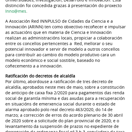
distinción foi concedida grazas á presentación do proxecto
Inno@mes
.
A Asociación Red INNPULSO de Cidades da Ciencia e a
Innovación (ARINN) ten como obxectivo recoñecer e impulsar
as actuacións que en materia de Ciencia e Innovación
realizan as administracións locais, propiciar a colaboración
entre os concellos pertencentes a Red, mellorar o seu
potencial innovador e servir de modelo a outros concellos
para contribuír ao cambio do modelo produtivo cara un
modelo económico e social sostible, baseado no
coñecemento a a innovación.
Ratificación do decretos de alcaldía
Por último, abordouse a ratificación de tres decreto de
alcaldía, aprobados neste mes de maio, sobre a constitución
de anticipo de caixa fixa 2/2020 para pagamentos das renda
social de garantía mínima e das axudas para a recuperación
en situacións de emerxencia social durante o estado de
alarma aprobado polo real decreto 463/2020, do 14 de
marzo; a corrección de erros do acordo plenario de 30 abril
de 2020 sobre a solicitude do plan provincial de 2020; e o
levantamento da suspensión de prazos no expediente de
derrogación da ordenanza fiscal nº 3.b.3, reguladora da taxa