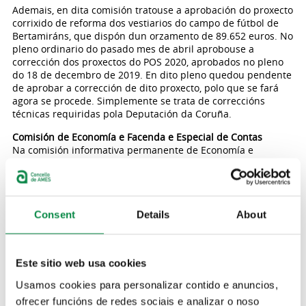
Ademais, en dita comisión tratouse a aprobación do proxecto
corrixido de reforma dos vestiarios do campo de fútbol de
Bertamiráns, que dispón dun orzamento de 89.652 euros. No
pleno ordinario do pasado mes de abril aprobouse a
corrección dos proxectos do POS 2020, aprobados no pleno
do 18 de decembro de 2019. En dito pleno quedou pendente
de aprobar a corrección de dito proxecto, polo que se fará
agora se procede. Simplemente se trata de correccións
técnicas requiridas pola Deputación da Coruña.
Comisión de Economía e Facenda e Especial de Contas
Na comisión informativa permanente de Economía e
Facenda e Especial de Contas abordáronse diversos temas
que tamén terá que tratar a Corporación municipal este
xoves no pleno ordinario do mes de maio. O primeiro punto
abordado foi a modificación da ordenanza número 3
reguladora do prezo público pola utilización das instalacións
Consent
Details
About
deportivas e culturais de propiedade municipal. Trátase de
derrogar o artigo 6, e de dar nova redacción aos artigos 2
(concepto), 3 (obrigados ao pagamento) e 4 (contía). A través
Este sitio web usa cookies
de dita modificación non se propón modificación algunha
das contías do prezo público polo uso das instalacións
Usamos cookies para personalizar contido e anuncios,
culturais.
ofrecer funcións de redes sociais e analizar o noso