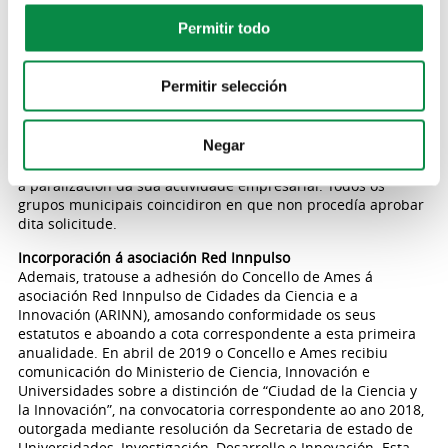
contratación.
Permitir todo
Outro dos asuntos abordados na comisión de Economía e
Facenda e Especial de Contas foi o recurso de reposición
Permitir selección
presentado por Serviocio contra o acordo plenario do 16 de
abril de 2020. En dita sesión plenaria aprobouse por
unanimidade a desestimación da solicitude feita pola
Negar
empresa concesionaria do complexo da piscina cuberta
municipal de Ames, para a compensación económica debido
a paralización da súa actividade empresarial. Todos os
grupos municipais coincidiron en que non procedía aprobar
dita solicitude.
Incorporación á asociación Red Innpulso
Ademais, tratouse a adhesión do Concello de Ames á
asociación Red Innpulso de Cidades da Ciencia e a
Innovación (ARINN), amosando conformidade os seus
estatutos e aboando a cota correspondente a esta primeira
anualidade. En abril de 2019 o Concello e Ames recibiu
comunicación do Ministerio de Ciencia, Innovación e
Universidades sobre a distinción de “Ciudad de la Ciencia y
la Innovación”, na convocatoria correspondente ao ano 2018,
outorgada mediante resolución da Secretaria de estado de
Universidades, Investigación, Desarrollo e Innovación. Esta