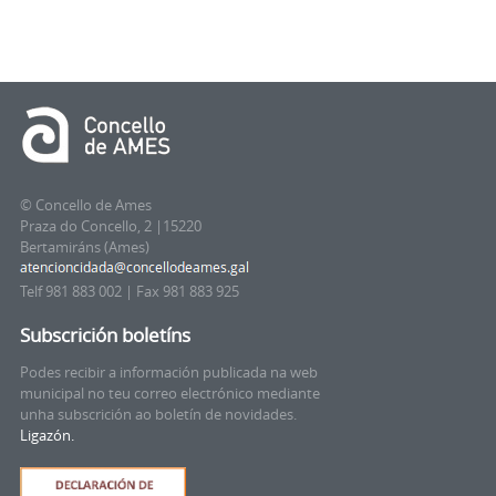
© Concello de Ames
Praza do Concello, 2 |15220
Bertamiráns (Ames)
Telf 981 883 002 | Fax 981 883 925
Subscrición boletíns
Podes recibir a información publicada na web
municipal no teu correo electrónico mediante
unha subscrición ao boletín de novidades.
Ligazón.