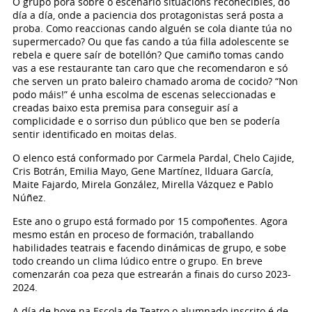
O grupo porá sobre o escenario situacións recoñecibles, do
día a día, onde a paciencia dos protagonistas será posta a
proba. Como reaccionas cando alguén se cola diante túa no
supermercado? Ou que fas cando a túa filla adolescente se
rebela e quere saír de botellón? Que camiño tomas cando
vas a ese restaurante tan caro que che recomendaron e só
che serven un prato baleiro chamado aroma de cocido? “Non
podo máis!” é unha escolma de escenas seleccionadas e
creadas baixo esta premisa para conseguir así a
complicidade e o sorriso dun público que ben se podería
sentir identificado en moitas delas.
O elenco está conformado por Carmela Pardal, Chelo Cajide,
Cris Botrán, Emilia Mayo, Gene Martínez, Ilduara García,
Maite Fajardo, Mirela González, Mirella Vázquez e Pablo
Núñez.
Este ano o grupo está formado por 15 compoñentes. Agora
mesmo están en proceso de formación, traballando
habilidades teatrais e facendo dinámicas de grupo, e sobe
todo creando un clima lúdico entre o grupo. En breve
comenzarán coa peza que estrearán a finais do curso 2023-
2024.
A día de hoxe na Escola de Teatro o alumnado inscrito é de