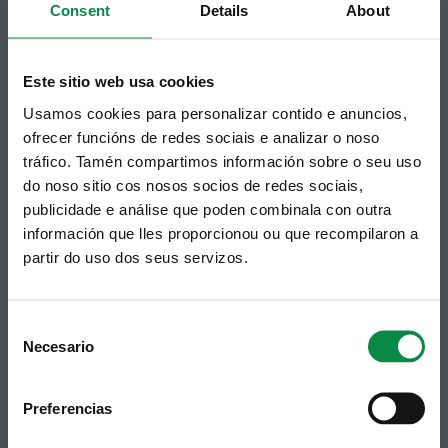
Consent
Details
About
Bertamiráns (Ames)
Telf 981 883 002 | Fax 981 883 925
Este sitio web usa cookies
Subscrición boletíns
Usamos cookies para personalizar contido e anuncios,
Podes recibir a información publicada na web
ofrecer funcións de redes sociais e analizar o noso
municipal no teu correo electrónico mediante
tráfico. Tamén compartimos información sobre o seu uso
unha subscrición ao boletín de novidades.
Ligazón.
do noso sitio cos nosos socios de redes sociais,
publicidade e análise que poden combinala con outra
información que lles proporcionou ou que recompilaron a
partir do uso dos seus servizos.
Consent
Necesario
Selection
Preferencias
Síguenos
Política de privacidade
Aviso Legal