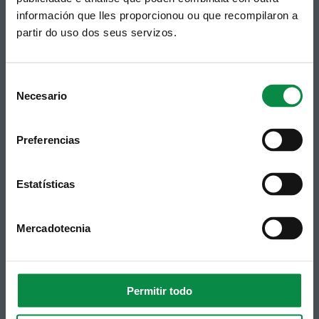
Podes recibir a información publicada na web
información que lles proporcionou ou que recompilaron a
municipal no teu correo electrónico mediante
unha subscrición ao boletín de novidades.
partir do uso dos seus servizos.
Ligazón.
Consent
Necesario
Selection
Preferencias
Estatísticas
Síguenos
Política de privacidade
Mercadotecnia
Aviso Legal
Facebook
Accesibilidade
Twitter
Mapa web
Contacto
Telegram
Politicas de Cookies
Permitir todo
RSS
Hemeroteca