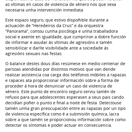
as vítimas en casos de violencia de xénero nos que sexa
necesaria unha intervención inmediata.
Este espazo seguro, que estivo dispoñible durante a
actuación de “Heredeiros da Crus” e da orquestra
“Panorama”, contou cunha psicóloga e unha traballadora
social e axente en igualdade, que cumpriron a dobre función
de informar e axudar ás vítimas de agresións e tamén
sensibilizar e darlle visibilidade ante a sociedade ás
agresións sexuais nas festas.
O balance destes dous días resúmese en medio centenar de
persoas atendidas por distintos motivos que van dende
realizar asistencia coa carga dos teléfonos móbiles a rapazas
e rapaces ata proporcionar información sobre a forma de
proceder á hora de denunciar un caso de violencia de
xénero. Este punto de encontro seguro serviu tamén de
refuxio para que adolescentes esperasen a seus pais cando
decidían poñer o punto e final a noite de festa. Detectouse
tamén unha gran preocupación entre as rapazas por un tipo
de violencia específica como é a submisión química, lacra
sobre a que tamén se proporcionou información sobre como
detectar os síntomas e poder actuar en consecuencia.