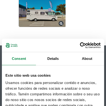
Consent
Details
About
© Concello de Ames
Este sitio web usa cookies
Praza do Concello, 2 |15220
Bertamiráns (Ames)
Usamos cookies para personalizar contido e anuncios,
ofrecer funcións de redes sociais e analizar o noso
Telf 981 883 002 | Fax 981 883 925
tráfico. Tamén compartimos información sobre o seu uso
Subscrición boletíns
do noso sitio cos nosos socios de redes sociais,
publicidade e análise que poden combinala con outra