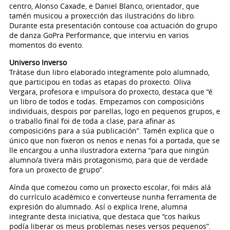
centro, Alonso Caxade, e Daniel Blanco, orientador, que
tamén musicou a proxección das ilustracións do libro.
Durante esta presentación contouse coa actuación do grupo
de danza GoPra Performance, que interviu en varios
momentos do evento.
Universo Inverso
Trátase dun libro elaborado integramente polo alumnado,
que participou en todas as etapas do proxecto. Oliva
Vergara, profesora e impulsora do proxecto, destaca que “é
un libro de todos e todas. Empezamos con composicións
individuais, despois por parellas, logo en pequenos grupos, e
o traballo final foi de toda a clase, para afinar as
composicións para a súa publicación”. Tamén explica que o
único que non fixeron os nenos e nenas foi a portada, que se
lle encargou a unha ilustradora externa “para que ningún
alumno/a tivera máis protagonismo, para que de verdade
fora un proxecto de grupo”.
Aínda que comezou como un proxecto escolar, foi máis alá
do currículo académico e converteuse nunha ferramenta de
expresión do alumnado. Así o explica Irene, alumna
integrante desta iniciativa, que destaca que “cos haikus
podía liberar os meus problemas neses versos pequenos”.