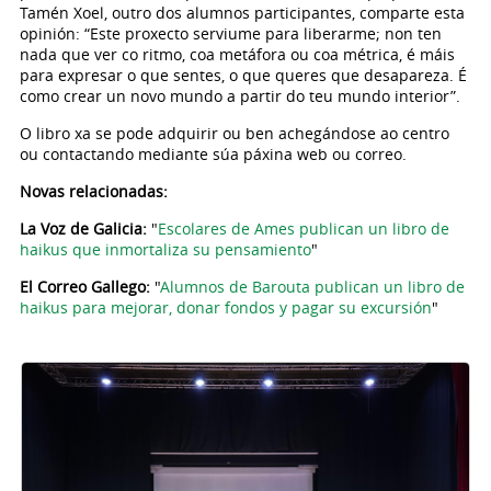
Tamén Xoel, outro dos alumnos participantes, comparte esta
opinión: “Este proxecto serviume para liberarme; non ten
nada que ver co ritmo, coa metáfora ou coa métrica, é máis
para expresar o que sentes, o que queres que desapareza. É
como crear un novo mundo a partir do teu mundo interior”.
O libro xa se pode adquirir ou ben achegándose ao centro
ou contactando mediante súa páxina web ou correo.
Novas relacionadas:
La Voz de Galicia:
"
Escolares de Ames publican un libro de
haikus que inmortaliza su pensamiento
"
El Correo Gallego:
"
Alumnos de Barouta publican un libro de
haikus para mejorar, donar fondos y pagar su excursión
"