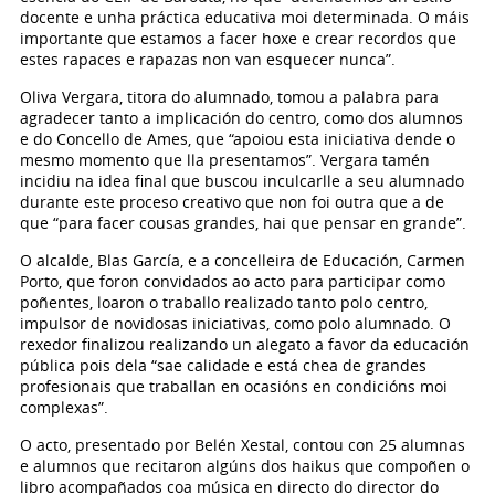
docente e unha práctica educativa moi determinada. O máis
importante que estamos a facer hoxe e crear recordos que
estes rapaces e rapazas non van esquecer nunca”.
Oliva Vergara, titora do alumnado, tomou a palabra para
agradecer tanto a implicación do centro, como dos alumnos
e do Concello de Ames, que “apoiou esta iniciativa dende o
mesmo momento que lla presentamos”. Vergara tamén
incidiu na idea final que buscou inculcarlle a seu alumnado
durante este proceso creativo que non foi outra que a de
que “para facer cousas grandes, hai que pensar en grande”.
O alcalde, Blas García, e a concelleira de Educación, Carmen
Porto, que foron convidados ao acto para participar como
poñentes, loaron o traballo realizado tanto polo centro,
impulsor de novidosas iniciativas, como polo alumnado. O
rexedor finalizou realizando un alegato a favor da educación
pública pois dela “sae calidade e está chea de grandes
profesionais que traballan en ocasións en condicións moi
complexas”.
O acto, presentado por Belén Xestal, contou con 25 alumnas
e alumnos que recitaron algúns dos haikus que compoñen o
libro acompañados coa música en directo do director do