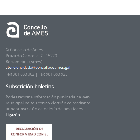
© Concello de Ames
Praza do Concello, 2 |15220
Bertamiráns (Ames)
Telf 981 883 002 | Fax 981 883 925
Subscrición boletíns
Podes recibir a información publicada na web
municipal no teu correo electrónico mediante
unha subscrición ao boletín de novidades.
Ligazón.