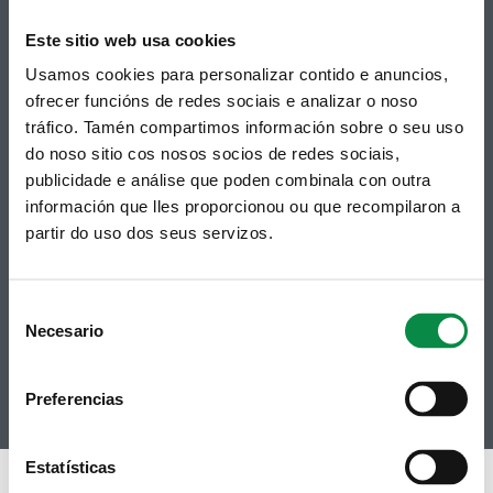
Este sitio web usa cookies
Usamos cookies para personalizar contido e anuncios,
ofrecer funcións de redes sociais e analizar o noso
tráfico. Tamén compartimos información sobre o seu uso
do noso sitio cos nosos socios de redes sociais,
publicidade e análise que poden combinala con outra
Síguenos
Política de privacidade
información que lles proporcionou ou que recompilaron a
Aviso Legal
Facebook
partir do uso dos seus servizos.
Accesibilidade
Twitter
Mapa web
Contacto
Telegram
Politicas de Cookies
Consent
RSS
Hemeroteca
Necesario
Selection
Youtube
Instagram
Preferencias
Estatísticas