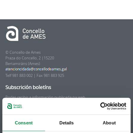
© Concello de Ames
Praza do Concello, 2 |15220
Bertamiráns (Ames)
Telf 981 883 002 | Fax 981 883 925
Subscrición boletíns
Podes recibir a información publicada na web
municipal no teu correo electrónico mediante
unha subscrición ao boletín de novidades.
Ligazón.
Consent
Details
About