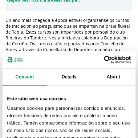
deportes@concellodeames.gal
.
Un ano máis chegada a época estival organízanse os cursos
de iniciación ao piragüismo que se imparten na praia fluvial
de Tapia. Estes cursos son impartidos por persoal do club
Ribeiras do Tambre. Nesta iniciativa colabora a Deputación
da Coruña. Os cursos están organizados polo Concello de
Ames, a través da Concellaría de Deportes, e mailo club
Ribeiras do Tambre. Están dirixidos a nenos e nenas
nados/as do 2009 a 2015.
Estes cursos desenvolveranse durante a última semana de
Consent
Details
About
xuño e mailos meses de xullo e agosto. Os participantes
terán que escoller entre as dúas quendas existentes para
asistir a esta actividade. A primeira quenda será do 26 de
xuño ao 21 de xullo, mentres que a segunda quenda está
Este sitio web usa cookies
prevista do 24 de de xullo ao 18 de agosto. As clases
impartiranse os luns, mércores e venres, en horario de
Usamos cookies para personalizar contido e anuncios,
mañá, de 10.30h a 11.45 horas.
ofrecer funcións de redes sociais e analizar o noso
Os/as participantes aprenderán, da man do persoal do club
tráfico. Tamén compartimos información sobre o seu uso
Ribeiras do Tambre, todo o necesario para gañar autonomía
do noso sitio cos nosos socios de redes sociais,
no uso da piragua e adquirir as destrezas e habilidades
publicidade e análise que poden combinala con outra