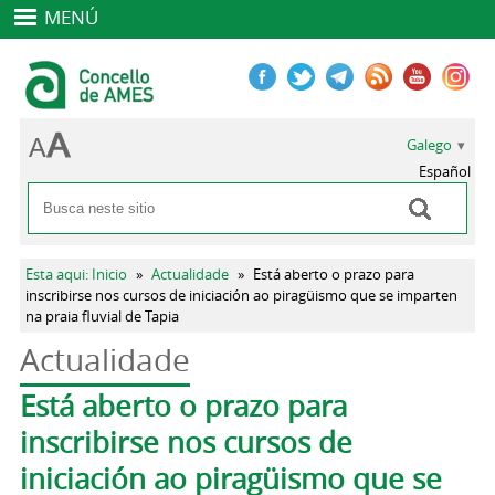
MENÚ
Galego
Español
Buscar
Formulario de busca
Vostede está aquí
Esta aqui: Inicio
»
Actualidade
»
Está aberto o prazo para
inscribirse nos cursos de iniciación ao piragüismo que se imparten
na praia fluvial de Tapia
Actualidade
Pestanas principais
Está aberto o prazo para
inscribirse nos cursos de
iniciación ao piragüismo que se