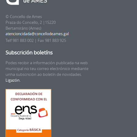
© Concello de Ames
Praza do Concello, 2 |15220
Bertamiráns (Ames)
Telf 981 883 002 | Fax 981 883 925
Subscrición boletíns
Podes recibir a información publicada na web
municipal no teu correo electrónico mediante
unha subscrición ao boletín de novidades.
Ligazón.