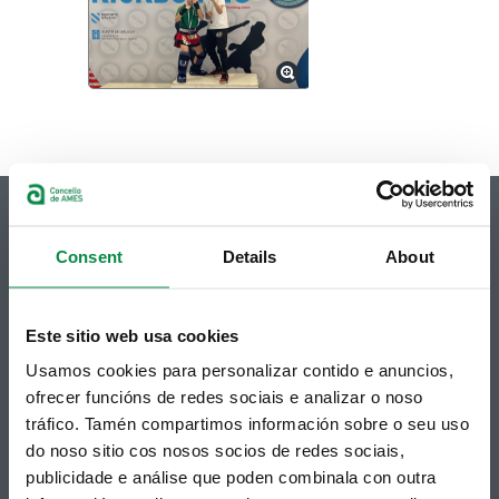
Consent
Details
About
© Concello de Ames
Praza do Concello, 2 |15220
Este sitio web usa cookies
Bertamiráns (Ames)
Usamos cookies para personalizar contido e anuncios,
Telf 981 883 002 | Fax 981 883 925
ofrecer funcións de redes sociais e analizar o noso
tráfico. Tamén compartimos información sobre o seu uso
Subscrición boletíns
do noso sitio cos nosos socios de redes sociais,
Podes recibir a información publicada na web
publicidade e análise que poden combinala con outra
municipal no teu correo electrónico mediante