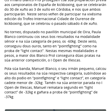
aos campionatos de España de kickboxing, que se celebrarán
do 30 de xuño ao 3 de xullo en Córdoba, e nos que ambos
participarán. Neste senso veñen de participar na vixésima
edición do Trofeo Internacional Cidade de Ourense de
kickboxing, que se celebrou o pasado sábado 4 de xuño.
No torneo, disputado no pavillón municipal de Oira, Paula
Blanco continuou cos seus bos resultados na modalidade
sénior e na súa categoría de peso, os -60kg. Deste xeito,
conseguiu dous ouros, tanto en “pointfighting” como na
proba de “light contact”. Nestas mesmas modalidades e
pesos, a maior dos Blanco Prol conseguira dúas pratas na
súa anterior competición, o I Open de Illescas.
Pola súa banda, Manuel Blanco, o seu irmán pequeno, calcou
os seus resultados na súa respectiva categoría, subíndose ao
alto do podio en “pointfighting” e “light contact”, en categoría
cadete menor de -32kg. Tamén na súa anterior parada no I
Open de Illescas, Manuel rematara segundo en “light
contact” de -32kg e gañara a proba de “pointfighting” de
-37kg.