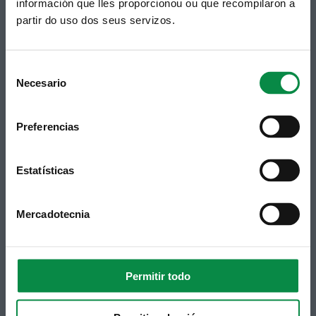
información que lles proporcionou ou que recompilaron a
unha subscrición ao boletín de novidades.
partir do uso dos seus servizos.
Ligazón.
Consent
Necesario
Selection
Preferencias
Estatísticas
Síguenos
Política de privacidade
Aviso Legal
Facebook
Mercadotecnia
Accesibilidade
Twitter
Mapa web
Contacto
Telegram
Politicas de Cookies
RSS
Hemeroteca
Permitir todo
Youtube
Instagram