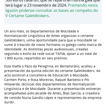
300 euros cada un, que se repartirán nunha gala que
terá lugar o 23 novembro de 2024.
Premendo nesta
ligazón pódense consultar as bases ao compelto do
V Certame Galetiktokers
.
Un ano máis, os departamentos de Mocidade e
Normalización Lingüística de Ames organizan o certame
Galetiktokers, unha oportunidade para que a mocidade se
sume á creación de novos formatos co galego como marca de
identidade. As distitntas pezas audiovisuais, creadas
seguindo o estilo da rede social TikTok, optan a un total de
1.800 euros, repartidos en seis premios.
Esta mañá o Pazo da Peregrina, en Bertamiráns, acolleu a
presentación da quinta edición do certame Galetiktokers. Ao
acto asistiron a concelleira de Educación e Mocidade,
Carmen Porto; e Rosa Moreiras, Raquel Barbeito e Pili
Villaverde, técnicas dos departamentos de Normalización
Lingüística e de Mocidade. Durante a presentación estiveron
acompañadas polo alcalde de Ames, Blas García; a creadora
de contido Nuria Gandío López e representantes da empresa
Xurdir.