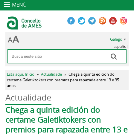
MENÚ
Galego
Español
Buscar
Formulario de busca
Vostede está aquí
Esta aqui: Inicio
»
Actualidade
»
Chega a quinta edición do
certame Galetiktokers con premios para rapazada entre 13 e 35
anos
Actualidade
Pestanas principais
Chega a quinta edición do
certame Galetiktokers con
premios para rapazada entre 13 e