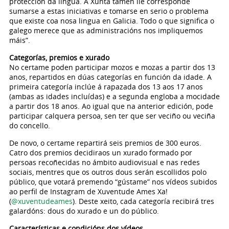
protección da lingua. A Xunta tamén lle corresponde
sumarse a estas iniciativas e tomarse en serio o problema
que existe coa nosa lingua en Galicia. Todo o que significa o
galego merece que as administracións nos impliquemos
máis”.
Categorías, premios e xurado
No certame poden participar mozos e mozas a partir dos 13
anos, repartidos en dúas categorías en función da idade. A
primeira categoría inclúe á rapazada dos 13 aos 17 anos
(ambas as idades incluídas) e a segunda engloba a mocidade
a partir dos 18 anos. Ao igual que na anterior edición, pode
participar calquera persoa, sen ter que ser veciño ou veciña
do concello.
De novo, o certame repartirá seis premios de 300 euros.
Catro dos premios decidiraos un xurado formado por
persoas recoñecidas no ámbito audiovisual e nas redes
sociais, mentres que os outros dous serán escollidos polo
público, que votará premendo “gústame” nos vídeos subidos
ao perfil de Instagram de Xuventude Ames Xa!
(
@xuventudeames
). Deste xeito, cada categoría recibirá tres
galardóns: dous do xurado e un do público.
Características e condicións dos vídeos