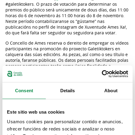
#galetiktokers. O prazo de votación para determinar os
premios do público será unicamente de dous días, das 11:00
horas do 6 de novembro ás 11:00 horas do 8 de novembro.
Neste período contabilizaranse os “gústame” nas
publicacións no perfil de Instagram de Xuventude Ames Xa!,
do que fará falta ser seguidor ou seguidora para votar.
O Concello de Ames reserva o dereito de empregar os vídeos
participantes na promoción do proxecto Galetiktokers en
calquera das súas edicións. As pezas, así como o seu título e
autoría, faranse públicas. Os datos persoais facilitados polas
persoas participantes terán como única finalidade a
participación no certame e procederase á súa eliminación
unha vez se resolva esta convocatoria.
Xornadas de formación nos centros de ensino secundario
Consent
Details
About
Como actividade complementaria da celebración do certame,
realizaranse dúas xornadas de formación nos centros de
ensino secundario de Ames, co obxectivo de explicarlle ao
alumnado o contido do concurso, dar a coñecer a creadoras
Este sitio web usa cookies
e creadores de contido en galego en TikTok, e facer unha
Usamos cookies para personalizar contido e anuncios,
tormenta de ideas para impulsar a creatividade entre a
mocidade.
ofrecer funcións de redes sociais e analizar o noso