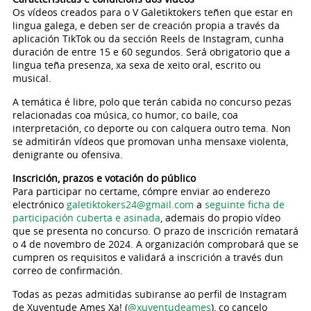
Os vídeos creados para o V Galetiktokers teñen que estar en
lingua galega, e deben ser de creación propia a través da
aplicación TikTok ou da sección Reels de Instagram, cunha
duración de entre 15 e 60 segundos. Será obrigatorio que a
lingua teña presenza, xa sexa de xeito oral, escrito ou
musical.
A temática é libre, polo que terán cabida no concurso pezas
relacionadas coa música, co humor, co baile, coa
interpretación, co deporte ou con calquera outro tema. Non
se admitirán vídeos que promovan unha mensaxe violenta,
denigrante ou ofensiva.
Inscrición, prazos e votación do público
Para participar no certame, cómpre enviar ao enderezo
electrónico
galetiktokers24@gmail.com
a
seguinte ficha de
participación cuberta e asinada
, ademais do propio vídeo
que se presenta no concurso. O prazo de inscrición rematará
o 4 de novembro de 2024. A organización comprobará que se
cumpren os requisitos e validará a inscrición a través dun
correo de confirmación.
Todas as pezas admitidas subiranse ao perfil de Instagram
de Xuventude Ames Xa! (
@xuventudeames
), co cancelo