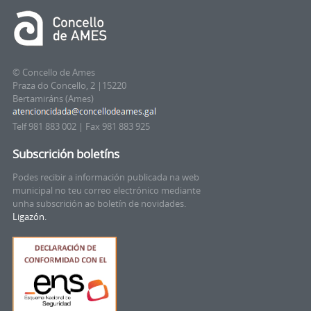
© Concello de Ames
Praza do Concello, 2 |15220
Bertamiráns (Ames)
Telf 981 883 002 | Fax 981 883 925
Subscrición boletíns
Podes recibir a información publicada na web
municipal no teu correo electrónico mediante
unha subscrición ao boletín de novidades.
Ligazón.