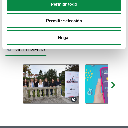
Permitir todo
Permitir selección
Descargas:
Bases do V Certame Galetiktokers (formato PDF)
Impreso de participación no V certame Galetiktokers
Negar
MULTIMEDIA