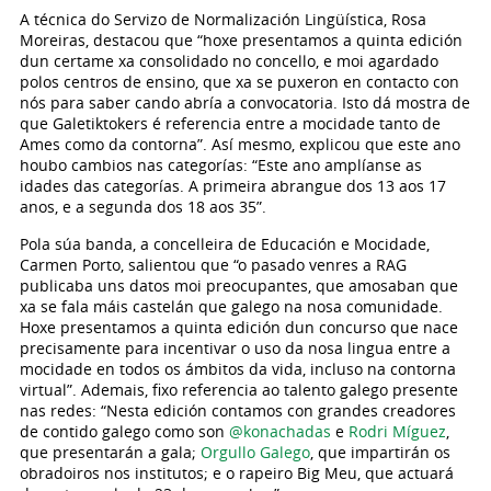
A técnica do Servizo de Normalización Lingüística, Rosa
Moreiras, destacou que “hoxe presentamos a quinta edición
dun certame xa consolidado no concello, e moi agardado
polos centros de ensino, que xa se puxeron en contacto con
nós para saber cando abría a convocatoria. Isto dá mostra de
que Galetiktokers é referencia entre a mocidade tanto de
Ames como da contorna”. Así mesmo, explicou que este ano
houbo cambios nas categorías: “Este ano amplíanse as
idades das categorías. A primeira abrangue dos 13 aos 17
anos, e a segunda dos 18 aos 35”.
Pola súa banda, a concelleira de Educación e Mocidade,
Carmen Porto, salientou que “o pasado venres a RAG
publicaba uns datos moi preocupantes, que amosaban que
xa se fala máis castelán que galego na nosa comunidade.
Hoxe presentamos a quinta edición dun concurso que nace
precisamente para incentivar o uso da nosa lingua entre a
mocidade en todos os ámbitos da vida, incluso na contorna
virtual”. Ademais, fixo referencia ao talento galego presente
nas redes: “Nesta edición contamos con grandes creadores
de contido galego como son
@konachadas
e
Rodri Míguez
,
que presentarán a gala;
Orgullo Galego
, que impartirán os
obradoiros nos institutos; e o rapeiro Big Meu, que actuará