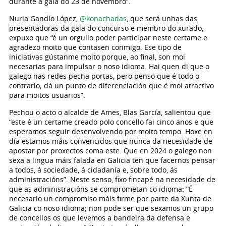
durante a gala do 23 de novembro”.
Nuria Gandío López,
@konachadas
, que será unhas das
presentadoras da gala do concurso e membro do xurado,
expuxo que “é un orgullo poder participar neste certame e
agradezo moito que contasen conmigo. Ese tipo de
iniciativas gústanme moito porque, ao final, son moi
necesarias para impulsar o noso idioma. Hai quen di que o
galego nas redes pecha portas, pero penso que é todo o
contrario; dá un punto de diferenciación que é moi atractivo
para moitos usuarios”.
Pechou o acto o alcalde de Ames, Blas García, salientou que
“este é un certame creado polo concello fai cinco anos e que
esperamos seguir desenvolvendo por moito tempo. Hoxe en
día estamos máis convencidos que nunca da necesidade de
apostar por proxectos coma este. Que en 2024 o galego non
sexa a lingua máis falada en Galicia ten que facernos pensar
a todos, á sociedade, á cidadanía e, sobre todo, ás
administracións”. Neste senso, fixo fincapé na necesidade de
que as administracións se comprometan co idioma: “É
necesario un compromiso máis firme por parte da Xunta de
Galicia co noso idioma; non pode ser que sexamos un grupo
de concellos os que levemos a bandeira da defensa e