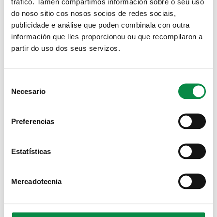
tráfico. Tamén compartimos información sobre o seu uso
A formación correrá a cargo dos creadores de contido e
do noso sitio cos nosos socios de redes sociais,
tiktokeiros de
@orgullo.galego
, que estarán no IES do
Milladoiro e no IES de Ames.
publicidade e análise que poden combinala con outra
información que lles proporcionou ou que recompilaron a
Novas relacionadas:
partir do uso dos seus servizos.
El Correo Gallego:
"
Ames premiará por quinta edición
consecutiva os mellores vídeos en galego
"
Consent
Código Cero:
"
Chega o V certame Galetiktokers con 1.800
euros en premios para a rapazada
"
Necesario
Selection
Preferencias
Estatísticas
Mercadotecnia