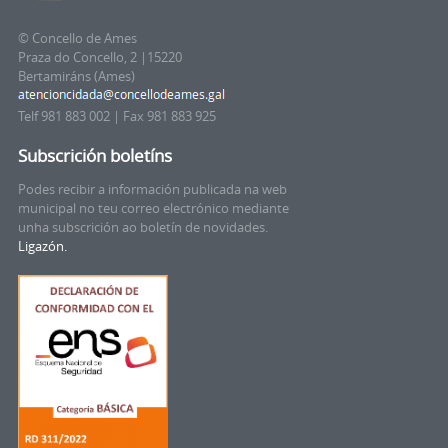
© Concello de Ames
Praza do Concello, 2 |15220
Bertamiráns (Ames)
Telf 981 883 002 | Fax 981 883 925
Subscrición boletíns
Podes recibir a información publicada na web
municipal no teu correo electrónico mediante
unha subscrición ao boletín de novidades.
Ligazón.