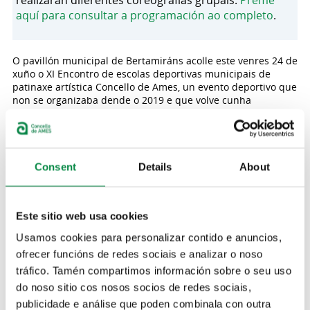
realizarán diferentes coreografías grupais.
Preme
aquí para consultar a programación ao completo
.
O pavillón municipal de Bertamiráns acolle este venres 24 de
xuño o XI Encontro de escolas deportivas municipais de
patinaxe artística Concello de Ames, un evento deportivo que
non se organizaba dende o 2019 e que volve cunha
participación próxima ás 200 persoas. No encontro
participarán todas as escolas de patinaxe artística de Ames,
con diversas coreografías grupais nas que interpretarán
diferentes ideas e mostrarán o aprendido ao longo do curso.
Consent
Details
About
O encontro abrirá as súas portas ás 11:30 e arrincará ás
12:00 horas, coa competición dos grupos A, que inclúe a
cinco conxuntos e que durará aproximadamente 45 minutos.
Neste torneo participarán o grupo 1 das escolas deportivas
Este sitio web usa cookies
do Milladoiro, con “La vie en rose”; o grupo de Barouta, con
Usamos cookies para personalizar contido e anuncios,
“1969”; o grupo 0 do Milladoiro, con “Pel de dálmata”, e os
ofrecer funcións de redes sociais e analizar o noso
grupos 4 e 1 de Bertamiráns, que interpretarán “Ulisa e as
sereas” e “SOS”, respectivamente.
tráfico. Tamén compartimos información sobre o seu uso
do noso sitio cos nosos socios de redes sociais,
Deseguido, sobre ás 12:45 horas, terán lugar as dúas
publicidade e análise que poden combinala con outra
primeiras exhibicións dos clubs de patinaxe de Ames, o CPA