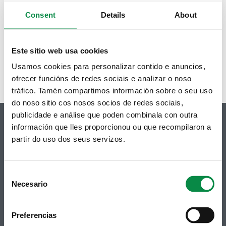
Consent
Details
About
Este sitio web usa cookies
Usamos cookies para personalizar contido e anuncios,
ofrecer funcións de redes sociais e analizar o noso
tráfico. Tamén compartimos información sobre o seu uso
do noso sitio cos nosos socios de redes sociais,
publicidade e análise que poden combinala con outra
información que lles proporcionou ou que recompilaron a
partir do uso dos seus servizos.
© Concello de Ames
Praza do Concello, 2 |15220
Consent
Bertamiráns (Ames)
Necesario
Selection
Telf 981 883 002 | Fax 981 883 925
Preferencias
Subscrición boletíns