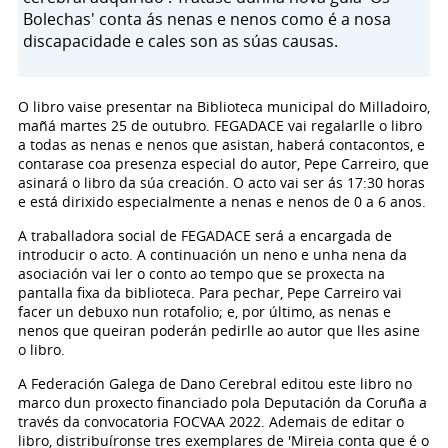
Bolechas' conta ás nenas e nenos como é a nosa
discapacidade e cales son as súas causas.
O libro vaise presentar na Biblioteca municipal do Milladoiro,
mañá martes 25 de outubro. FEGADACE vai regalarlle o libro
a todas as nenas e nenos que asistan, haberá contacontos, e
contarase coa presenza especial do autor, Pepe Carreiro, que
asinará o libro da súa creación. O acto vai ser ás 17:30 horas
e está dirixido especialmente a nenas e nenos de 0 a 6 anos.
A traballadora social de FEGADACE será a encargada de
introducir o acto. A continuación un neno e unha nena da
asociación vai ler o conto ao tempo que se proxecta na
pantalla fixa da biblioteca. Para pechar, Pepe Carreiro vai
facer un debuxo nun rotafolio; e, por último, as nenas e
nenos que queiran poderán pedirlle ao autor que lles asine
o libro.
A Federación Galega de Dano Cerebral editou este libro no
marco dun proxecto financiado pola Deputación da Coruña a
través da convocatoria FOCVAA 2022. Ademais de editar o
libro, distribuíronse tres exemplares de 'Mireia conta que é o