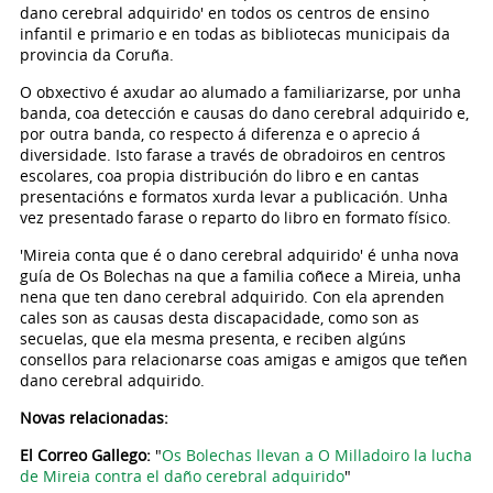
dano cerebral adquirido' en todos os centros de ensino
infantil e primario e en todas as bibliotecas municipais da
provincia da Coruña.
O obxectivo é axudar ao alumado a familiarizarse, por unha
banda, coa detección e causas do dano cerebral adquirido e,
por outra banda, co respecto á diferenza e o aprecio á
diversidade. Isto farase a través de obradoiros en centros
escolares, coa propia distribución do libro e en cantas
presentacións e formatos xurda levar a publicación. Unha
vez presentado farase o reparto do libro en formato físico.
'Mireia conta que é o dano cerebral adquirido' é unha nova
guía de Os Bolechas na que a familia coñece a Mireia, unha
nena que ten dano cerebral adquirido. Con ela aprenden
cales son as causas desta discapacidade, como son as
secuelas, que ela mesma presenta, e reciben algúns
consellos para relacionarse coas amigas e amigos que teñen
dano cerebral adquirido.
Novas relacionadas:
El Correo Gallego:
"
Os Bolechas llevan a O Milladoiro la lucha
de Mireia contra el daño cerebral adquirido
"