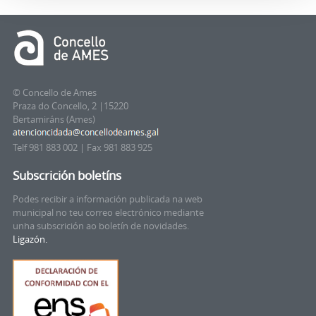
© Concello de Ames
Praza do Concello, 2 |15220
Bertamiráns (Ames)
Telf 981 883 002 | Fax 981 883 925
Subscrición boletíns
Podes recibir a información publicada na web
municipal no teu correo electrónico mediante
unha subscrición ao boletín de novidades.
Ligazón.