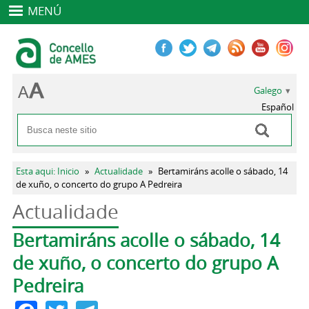
MENÚ
Galego
Español
Buscar
Formulario de busca
Vostede está aquí
Esta aqui: Inicio
»
Actualidade
»
Bertamiráns acolle o sábado, 14
de xuño, o concerto do grupo A Pedreira
Actualidade
Pestanas principais
Bertamiráns acolle o sábado, 14
de xuño, o concerto do grupo A
Pedreira