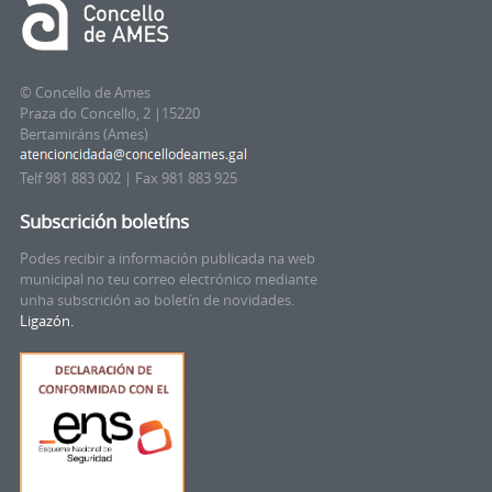
© Concello de Ames
Praza do Concello, 2 |15220
Bertamiráns (Ames)
Telf 981 883 002 | Fax 981 883 925
Subscrición boletíns
Podes recibir a información publicada na web
municipal no teu correo electrónico mediante
unha subscrición ao boletín de novidades.
Ligazón.