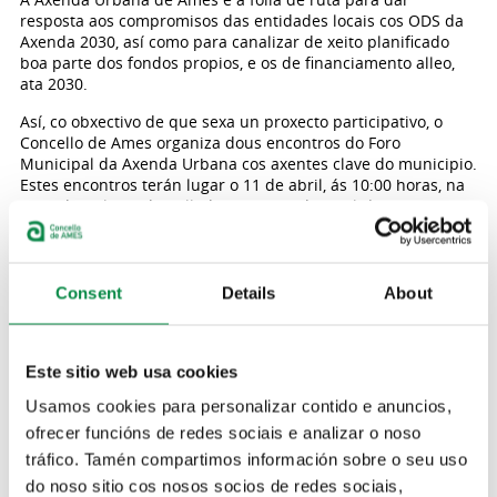
resposta aos compromisos das entidades locais cos ODS da
Axenda 2030, así como para canalizar de xeito planificado
boa parte dos fondos propios, e os de financiamento alleo,
ata 2030.
Así, co obxectivo de que sexa un proxecto participativo, o
Concello de Ames organiza dous encontros do Foro
Municipal da Axenda Urbana cos axentes clave do municipio.
Estes encontros terán lugar o 11 de abril, ás 10:00 horas, na
Casa da Cultura do Milladoiro; e o 18 de abril, ás 20:00 horas,
na Casa da Cultura de Bertamiráns. Para participar nestes
encontros é necesario cubrir un formulario específico,
dispoñible nesta ligazón
, antes do 9 de abril.
Consent
Details
About
O obxectivo destes foros participativos é facilitar o encontro
entre as distintas entidades e actores do municipio, para
que se poidan expoñer aquelas estratexias, proxectos e
accións máis prioritarias que se están a realizar, ou está
Este sitio web usa cookies
previsto realizar, desde o ámbito de actuación municipal.
Usamos cookies para personalizar contido e anuncios,
Para resolver calquera dúbida pódese contactar con Juan
ofrecer funcións de redes sociais e analizar o noso
Carlos Carreja Iglesias, técnico da Axenda Urbana de Ames,
tráfico. Tamén compartimos información sobre o seu uso
no enderezo
juan.carreja@concellodeames.gal
, ou no
do noso sitio cos nosos socios de redes sociais,
teléfono 659 06 13 76.