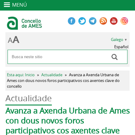
MENÚ
Galego
Español
Buscar
Formulario de busca
Vostede está aquí
Esta aqui: Inicio
»
Actualidade
»
Avanza a Axenda Urbana de
Ames con dous novos foros participativos cos axentes clave do
concello
Actualidade
Pestanas principais
Avanza a Axenda Urbana de Ames
con dous novos foros
participativos cos axentes clave