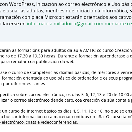
 con WordPress, Iniciación ao correo electrónico e Uso bási
e usuarias adultas, mentres que Iniciación á Informática, S
mación con placa Micro:bit estarán orientados aos cativos
n facerse en
informatica.milladoiro@gmail.com
mediante o 
ncarán as formacións para adultos da aula AMTIC co curso Creació
aneiro de 17.30 a 19.30 horas. Durante a formación aprenderase a 
s para rematar coa publicación da web.
se o curso de Competencias dixitais básicas, de mércores a venre
 formación orientada ao uso básico do ordenador e os seus program
 por diferentes canles.
ecífica sobre correo electrónico, os días 5, 6, 12, 13 e 20 de 10.0
lizar o correo electrónico dende cero, coa creación da súa conta 
un curso de Internet básico os días 4, 5, 11, 12 e 18, no que se e
o buscar información ou almacenar contidos en liña. O curso tam
electrónico, chats e videoconferencias.