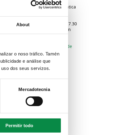
rá o curso de iniciación á informática
1, 22, 28 e 29 de xaneiro.
, 12, 13, 19 e 20 de febreiro, de 17.30
About
17.30 a 19.30 horas; e Programación
 enviando cuberto
este formulario de
alizar o noso tráfico. Tamén
ublicidade e análise que
o uso dos seus servizos.
Mercadotecnia
Permitir todo