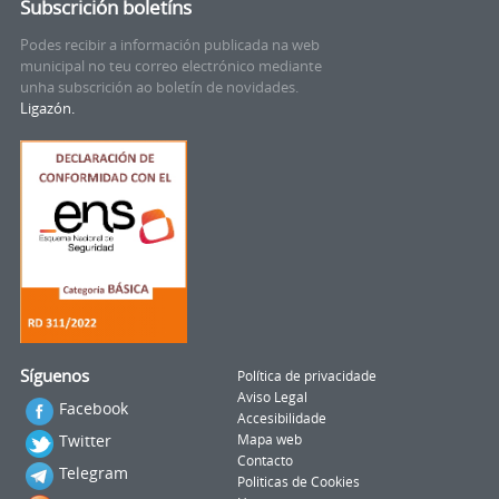
Subscrición boletíns
Podes recibir a información publicada na web
municipal no teu correo electrónico mediante
unha subscrición ao boletín de novidades.
Ligazón.
Síguenos
Política de privacidade
Aviso Legal
Facebook
Accesibilidade
Twitter
Mapa web
Contacto
Telegram
Politicas de Cookies