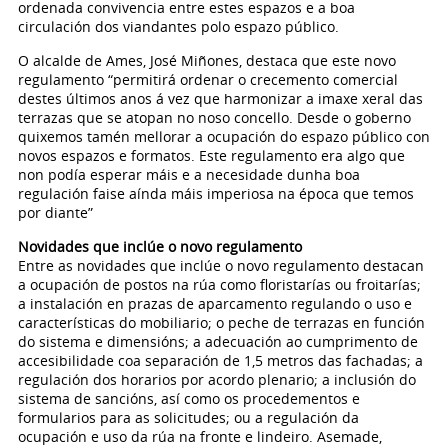
ordenada convivencia entre estes espazos e a boa
circulación dos viandantes polo espazo público.
O alcalde de Ames, José Miñones, destaca que este novo
regulamento “permitirá ordenar o crecemento comercial
destes últimos anos á vez que harmonizar a imaxe xeral das
terrazas que se atopan no noso concello. Desde o goberno
quixemos tamén mellorar a ocupación do espazo público con
novos espazos e formatos. Este regulamento era algo que
non podía esperar máis e a necesidade dunha boa
regulación faise aínda máis imperiosa na época que temos
por diante”
Novidades que inclúe o novo regulamento
Entre as novidades que inclúe o novo regulamento destacan
a ocupación de postos na rúa como floristarías ou froitarías;
a instalación en prazas de aparcamento regulando o uso e
características do mobiliario; o peche de terrazas en función
do sistema e dimensións; a adecuación ao cumprimento de
accesibilidade coa separación de 1,5 metros das fachadas; a
regulación dos horarios por acordo plenario; a inclusión do
sistema de sancións, así como os procedementos e
formularios para as solicitudes; ou a regulación da
ocupación e uso da rúa na fronte e lindeiro. Asemade,