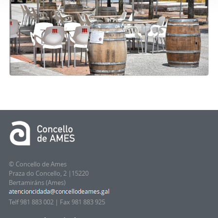
© Concello de Ames
Praza do Concello, 2 |15220
Bertamiráns (Ames)
Telf 981 883 002 | Fax 981 883 925