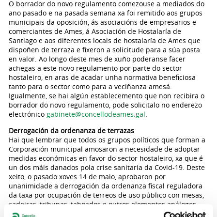
O borrador do novo regulamento comezouse a mediados do
ano pasado e na pasada semana xa foi remitido aos grupos
municipais da oposición, ás asociacións de empresarios e
comerciantes de Ames, á Asociación de Hostalaría de
Santiago e aos diferentes locais de hostalaría de Ames que
dispoñen de terraza e fixeron a solicitude para a súa posta
en valor. Ao longo deste mes de xuño poderanse facer
achegas a este novo regulamento por parte do sector
hostaleiro, en aras de acadar unha normativa beneficiosa
tanto para o sector como para a veciñanza amesá.
Igualmente, se hai algún establecemento que non recibira o
borrador do novo regulamento, pode solicitalo no enderezo
electrónico
gabinete@concellodeames.gal
.
Derrogación da ordenanza de terrazas
Hai que lembrar que todos os grupos políticos que forman a
Corporación municipal amosaron a necesidade de adoptar
medidas económicas en favor do sector hostaleiro, xa que é
un dos máis danados pola crise sanitaria da Covid-19. Deste
xeito, o pasado xoves 14 de maio, aprobaron por
unanimidade a derrogación da ordenanza fiscal reguladora
da taxa por ocupación de terreos de uso público con mesas,
cadeiras, tribunas, taboados e outros elementos análogos,
con finalidade lucrativa.