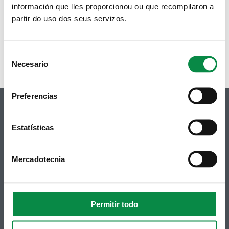
información que lles proporcionou ou que recompilaron a
partir do uso dos seus servizos.
Consent
Necesario
Selection
Preferencias
Estatísticas
© Concello de Ames
Praza do Concello, 2 |15220
Mercadotecnia
Bertamiráns (Ames)
Telf 981 883 002 | Fax 981 883 925
Permitir todo
Subscrición boletíns
Podes recibir a información publicada na web