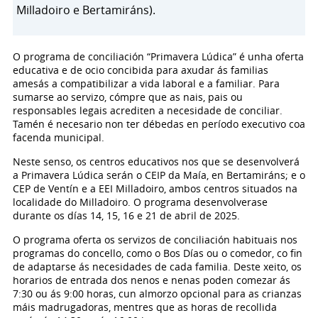
Milladoiro e Bertamiráns).
O programa de conciliación “Primavera Lúdica” é unha oferta
educativa e de ocio concibida para axudar ás familias
amesás a compatibilizar a vida laboral e a familiar. Para
sumarse ao servizo, cómpre que as nais, pais ou
responsables legais acrediten a necesidade de conciliar.
Tamén é necesario non ter débedas en período executivo coa
facenda municipal.
Neste senso, os centros educativos nos que se desenvolverá
a Primavera Lúdica serán o CEIP da Maía, en Bertamiráns; e o
CEP de Ventín e a EEI Milladoiro, ambos centros situados na
localidade do Milladoiro. O programa desenvolverase
durante os días 14, 15, 16 e 21 de abril de 2025.
O programa oferta os servizos de conciliación habituais nos
programas do concello, como o Bos Días ou o comedor, co fin
de adaptarse ás necesidades de cada familia. Deste xeito, os
horarios de entrada dos nenos e nenas poden comezar ás
7:30 ou ás 9:00 horas, cun almorzo opcional para as crianzas
máis madrugadoras, mentres que as horas de recollida