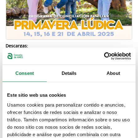
Descargas:
Anexo I Primavera Lúdica 2025
Anexo II Primavera Lúdica 2025
Anexo III Primavera Lúdica 2025
Decreto da Alcaldía sobre a Primavera Lúdica 2025
Consent
Details
About
Ordenanza fiscal reguladora da taxa pola prestación de
servizos complementarios educativos e de conciliación do
Concello de Ames
Regulamento de funcionamento dos programa lúdicos
Este sitio web usa cookies
Usamos cookies para personalizar contido e anuncios,
MULTIMEDIA
ofrecer funcións de redes sociais e analizar o noso
tráfico. Tamén compartimos información sobre o seu uso
do noso sitio cos nosos socios de redes sociais,
publicidade e análise que poden combinala con outra