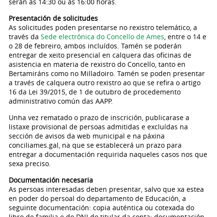
serán ás 14:30 ou ás 16:00 horas.
Presentación de solicitudes
As solicitudes poden presentarse no rexistro telemático, a
través da
Sede electrónica do Concello de Ames
, entre o 14 e
o 28 de febreiro, ambos incluídos. Tamén se poderán
entregar de xeito presencial en calquera das oficinas de
asistencia en materia de rexistro do Concello, tanto en
Bertamiráns como no Milladoiro. Tamén se poden presentar
a través de calquera outro rexistro ao que se refira o artigo
16 da Lei 39/2015, de 1 de outubro de procedemento
administrativo común das AAPP.
Unha vez rematado o prazo de inscrición, publicarase a
listaxe provisional de persoas admitidas e excluídas na
sección de avisos da web municipal e na páxina
conciliames.gal, na que se establecerá un prazo para
entregar a documentación requirida naqueles casos nos que
sexa preciso.
Documentación necesaria
As persoas interesadas deben presentar, salvo que xa estea
en poder do persoal do departamento de Educación, a
seguinte documentación: copia auténtica ou cotexada do
libro de familia e do DNI do titular da conta; documentación