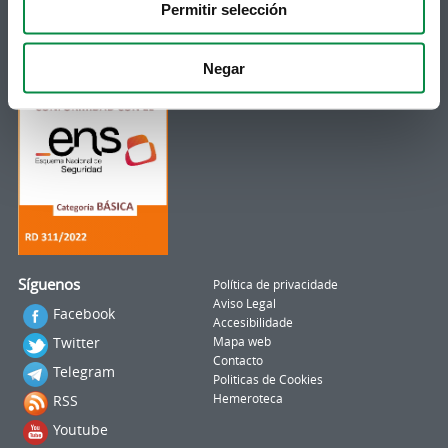
municipal no teu correo electrónico mediante
Permitir selección
unha subscrición ao boletín de novidades.
Ligazón.
Negar
Síguenos
Política de privacidade
Aviso Legal
Facebook
Accesibilidade
Twitter
Mapa web
Contacto
Telegram
Politicas de Cookies
RSS
Hemeroteca
Youtube