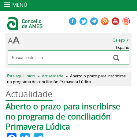
MENÚ
Galego
Español
Buscar
Formulario de busca
Vostede está aquí
Esta aqui: Inicio
»
Actualidade
»
Aberto o prazo para inscribirse
no programa de conciliación Primavera Lúdica
Actualidade
Pestanas principais
Aberto o prazo para inscribirse
no programa de conciliación
Primavera Lúdica