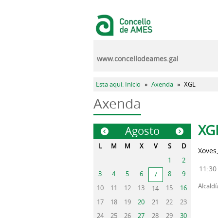
Ir o contido principal
www.concellodeames.gal
Vostede está aquí
Esta aqui: Inicio
»
Axenda
»
XGL
Axenda
Pest
XG
Agosto
«
»
L
M
M
X
V
S
D
Xoves,
1
2
11:30
3
4
5
6
8
9
7
Alcaldí
10
11
12
13
15
16
14
17
18
19
20
21
22
23
24
25
26
27
28
29
30