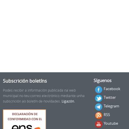
Subscrición boletíns
Síguenos
Facebook
Podes recibir a información publicada na web
municipal no teu correo electrónico mediante unha
Twitter
subscrición ao boletín de novidades.
Ligazón.
Telegram
RSS
Youtube