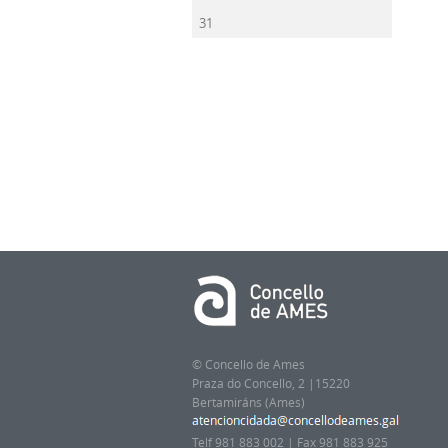
31
© Concello de Ames
Praza do Concello, 2 |15220
Bertamiráns (Ames)
Telf 981 883 002 | Fax 981 883 925