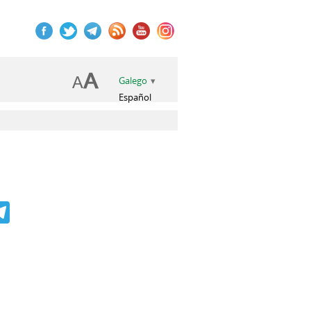
Galego
Español
book
itter
Telegram