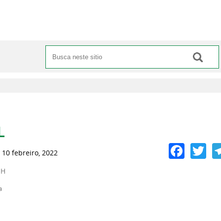
Buscar
Formulario de busca
anas principais
L
Face
Tw
 10 febreiro, 2022
 H
a