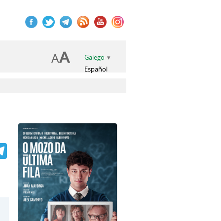
Galego
Español
book
itter
Telegram