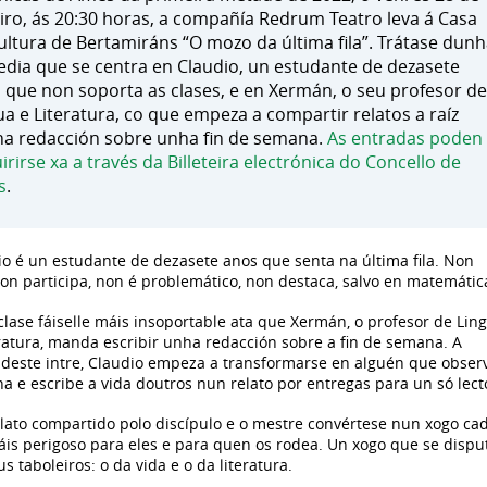
iro, ás 20:30 horas, a compañía Redrum Teatro leva á Casa
ultura de Bertamiráns “O mozo da última fila”. Trátase dun
dia que se centra en Claudio, un estudante de dezasete
 que non soporta as clases, e en Xermán, o seu profesor de
ua e Literatura, co que empeza a compartir relatos a raíz
a redacción sobre unha fin de semana.
As entradas poden
irirse xa a través da Billeteira electrónica do Concello de
s
.
io é un estudante de dezasete anos que senta na última fila. Non
non participa, non é problemático, non destaca, salvo en matemátic
clase fáiselle máis insoportable ata que Xermán, o profesor de Lin
eratura, manda escribir unha redacción sobre a fin de semana. A
r deste intre, Claudio empeza a transformarse en alguén que obser
a e escribe a vida doutros nun relato por entregas para un só lect
elato compartido polo discípulo e o mestre convértese nun xogo ca
áis perigoso para eles e para quen os rodea. Un xogo que se dispu
s taboleiros: o da vida e o da literatura.