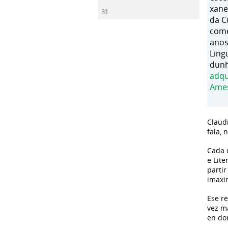
xane
31
da C
come
anos
Ling
dunh
adqu
Ame
Claud
fala, 
Cada 
e Lit
parti
imaxin
Ese r
vez m
en dou