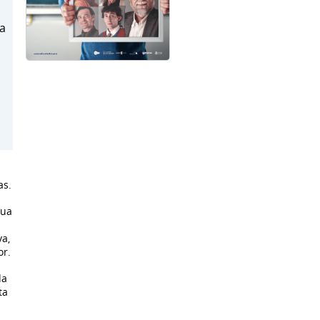
ha
as.
gua
va,
or.
da
ta