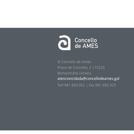
© Concello de Ames
Praza do Concello, 2 |15220
Bertamiráns (Ames)
Telf 981 883 002 | Fax 981 883 925