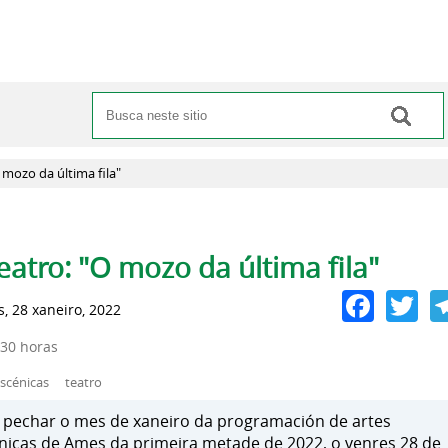
Buscar
Formulario de busca
 mozo da última fila"
anas principais
eatro: "O mozo da última fila"
Face
Tw
, 28 xaneiro, 2022
:30 horas
escénicas
teatro
 pechar o mes de xaneiro da programación de artes
nicas de Ames da primeira metade de 2022, o venres 28 de