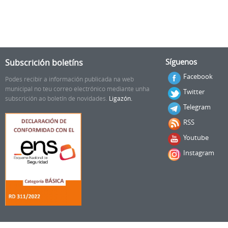
Subscrición boletíns
Síguenos
Facebook
Podes recibir a información publicada na web
municipal no teu correo electrónico mediante unha
Twitter
subscrición ao boletín de novidades.
Ligazón.
Telegram
RSS
Youtube
Instagram