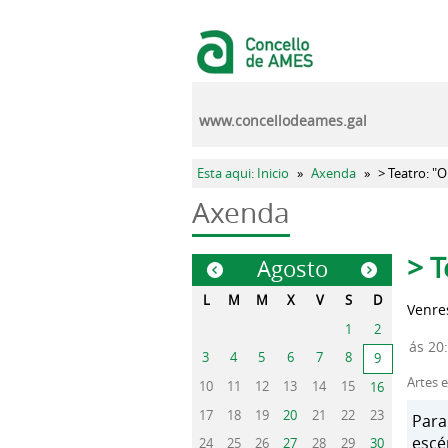
Ir o contido principal
www.concellodeames.gal
Vostede está aquí
Esta aqui: Inicio
»
Axenda
»
> Teatro: "O
Axenda
Pest
> T
Agosto
«
»
L
M
M
X
V
S
D
Venres
1
2
ás 20
3
4
5
6
7
8
9
Artes 
10
11
12
13
14
15
16
17
18
19
20
21
22
23
Para
escé
24
25
26
27
28
29
30