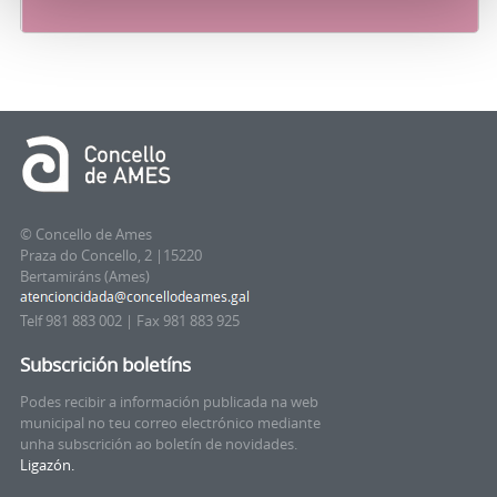
© Concello de Ames
Praza do Concello, 2 |15220
Bertamiráns (Ames)
Telf 981 883 002 | Fax 981 883 925
Subscrición boletíns
Podes recibir a información publicada na web
municipal no teu correo electrónico mediante
unha subscrición ao boletín de novidades.
Ligazón.