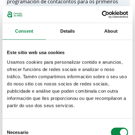
programación de contacontos para os primeiros
meses do ano e que, como vén sendo habitual,
traerá ata as bibliotecas do Milladoiro e Bertamiráns
as mellores historias para que os máis cativos de
Ames poidan gozar da lectura.
Consent
Details
About
A primeira das sesións realizarase no mes de febreiro, cos
Este sitio web usa cookies
"Son, son... quen son?". En Bertamiráns estarán o martes 1 e
xoves 3 de abril ás 17.30 horas. As inscricións para a
Usamos cookies para personalizar contido e anuncios,
actividade estarán abertas do 24 ao 29 de marzo e pódense
ofrecer funcións de redes sociais e analizar o noso
facer chamando ao 981 884 829 ou enviando un correo
electrónico a
biblioteca@concellodeames.gal
indicando o
tráfico. Tamén compartimos información sobre o seu uso
nome, apelidos e idade das crianzas que van a participar,
do noso sitio cos nosos socios de redes sociais,
xunto cun número de teléfono de contacto.
publicidade e análise que poden combinala con outra
información que lles proporcionou ou que recompilaron a
partir do uso dos seus servizos.
Consent
Necesario
Selection