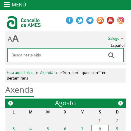
MENÚ
Galego
Español
Buscar
Formulario de busca
Vostede está aquí
Esta aqui: Inicio
»
Axenda
»
>"Son, son... quen son?" en
Bertamiráns
Axenda
Agosto
«
»
L
M
M
X
V
S
D
1
2
3
4
5
6
7
9
8