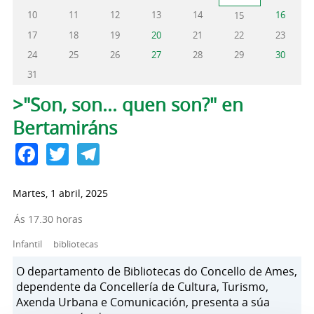
10
11
12
13
14
16
15
17
18
19
20
21
22
23
24
25
26
27
28
29
30
31
Pestanas principais
>"Son, son... quen son?" en
Bertamiráns
Facebook
Twitter
Telegram
Martes, 1 abril, 2025
Ás 17.30 horas
Infantil
bibliotecas
O departamento de Bibliotecas do Concello de Ames,
dependente da Concellería de Cultura, Turismo,
Axenda Urbana e Comunicación, presenta a súa