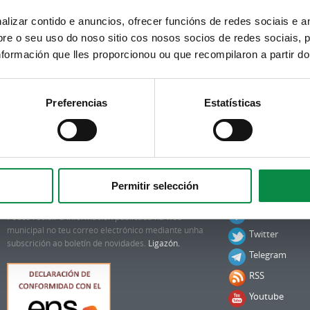
cadoiro da Casa da Cultura do Milladoiro.
izar contido e anuncios, ofrecer funcións de redes sociais e an
e o seu uso do noso sitio cos nosos socios de redes sociais, p
formación que lles proporcionou ou que recompilaron a partir d
Preferencias
Estatísticas
Permitir selección
Subscrición boletíns
Síguenos
Facebook
Podes recibir a información publicada na web
municipal no teu correo electrónico mediante unha
Twitter
subscrición ao boletín de novidades.
Ligazón.
Telegram
RSS
Youtube