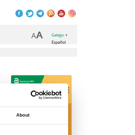
Galego
Español
book
itter
Telegram
About