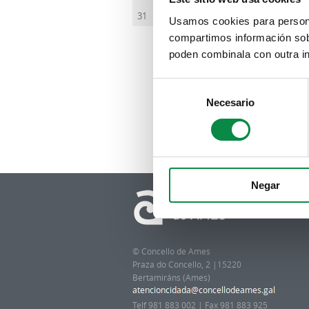
apar
31
Usamos cookies para personal
compartimos información sobr
poden combinala con outra in
Consent
Necesario
Selection
Negar
© Concello de Ames
Praza do Concello, 2 |15220
Bertamiráns (Ames)
Telf 981 883 002 | Fax 981 883 925