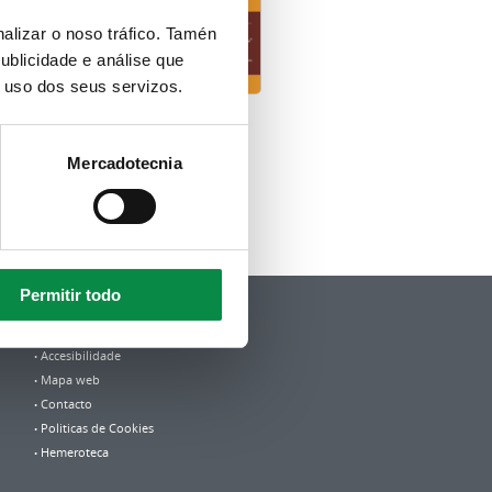
alizar o noso tráfico. Tamén
ublicidade e análise que
o uso dos seus servizos.
Mercadotecnia
Permitir todo
Política de privacidade
Aviso Legal
Accesibilidade
Mapa web
Contacto
Politicas de Cookies
Hemeroteca