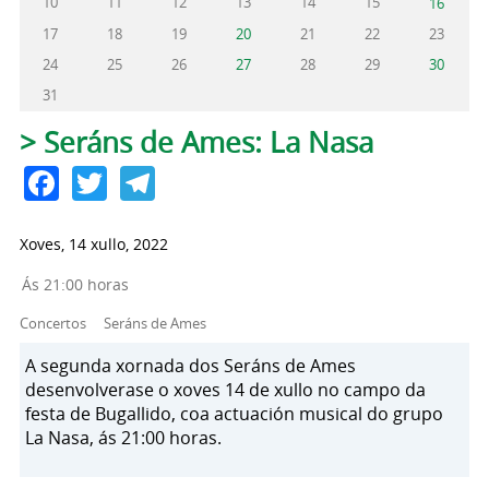
10
11
12
13
14
15
16
17
18
19
20
21
22
23
24
25
26
27
28
29
30
31
Pestanas principais
> Seráns de Ames: La Nasa
Facebook
Twitter
Telegram
Xoves, 14 xullo, 2022
Ás 21:00 horas
Concertos
Seráns de Ames
A segunda xornada dos Seráns de Ames
desenvolverase o xoves 14 de xullo no campo da
festa de Bugallido, coa actuación musical do grupo
La Nasa, ás 21:00 horas.