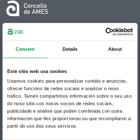
© Concello de Ames
Praza do Concello, 2 |15220
Bertamiráns (Ames)
Consent
Details
About
Telf 981 883 002 | Fax 981 883 925
Subscrición boletíns
Este sitio web usa cookies
Podes recibir a información publicada na web
Usamos cookies para personalizar contido e anuncios,
municipal no teu correo electrónico mediante
unha subscrición ao boletín de novidades.
ofrecer funcións de redes sociais e analizar o noso
Ligazón.
tráfico. Tamén compartimos información sobre o seu uso
do noso sitio cos nosos socios de redes sociais,
publicidade e análise que poden combinala con outra
información que lles proporcionou ou que recompilaron a
partir do uso dos seus servizos.