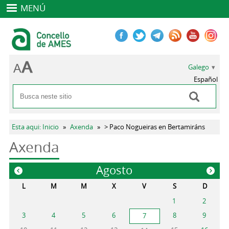
MENÚ
Galego
Español
Buscar
Formulario de busca
Vostede está aquí
Esta aqui: Inicio
»
Axenda
»
> Paco Nogueiras en Bertamiráns
Axenda
Agosto
«
»
L
M
M
X
V
S
D
1
2
3
4
5
6
8
9
7