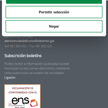
Permitir selección
Negar
© Concello de Ames
Praza do Concello, 2 |15220
Bertamiráns (Ames)
Telf 981 883 002 | Fax 981 883 925
Subscrición boletíns
Podes recibir a información publicada na web
municipal no teu correo electrónico mediante
unha subscrición ao boletín de novidades.
Ligazón.