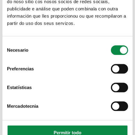
do noso sitio cos nosos socios de redes sociais,
publicidade e análise que poden combinala con outra
información que lles proporcionou ou que recompilaron a
O evento enmárcase dentro do Programa Ameson que
organiza a Concellaría de Promoción Económica coa
partir do uso dos seus servizos.
intención de dar vida ás rúas de Ames no tempo de Nadal e,
consecuentemente, promover as compras no comercio local.
Consent
Necesario
Selection
Preferencias
Estatísticas
Mercadotecnia
Permitir todo