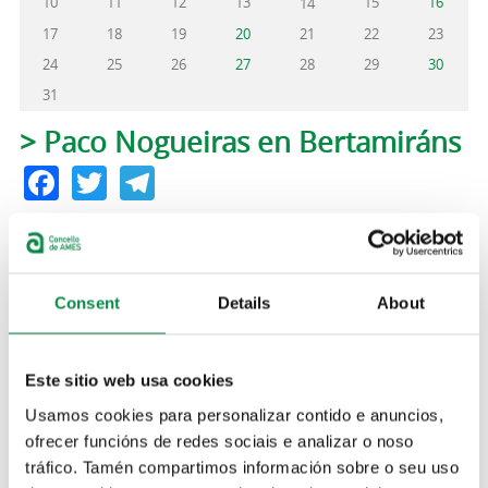
10
11
12
13
15
16
14
17
18
19
20
21
22
23
24
25
26
27
28
29
30
31
Pestanas principais
> Paco Nogueiras en Bertamiráns
Facebook
Twitter
Telegram
Mércores, 22 decembro, 2021
ás 18:00 horas
Consent
Details
About
Artes escénicas
programación de Nadal
A praza da Maía de Bertamiráns acolle hoxe, día 22
Este sitio web usa cookies
de decembro, ás 18:00 horas, a actuación de Paco
Nogueiras que presentará o seu novo espectáculo
Usamos cookies para personalizar contido e anuncios,
“Extra”.
ofrecer funcións de redes sociais e analizar o noso
tráfico. Tamén compartimos información sobre o seu uso
O concerto está dirixido a público familiar.