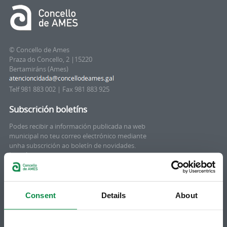
© Concello de Ames
Praza do Concello, 2 |15220
Bertamiráns (Ames)
Telf 981 883 002 | Fax 981 883 925
Subscrición boletíns
Podes recibir a información publicada na web
municipal no teu correo electrónico mediante
unha subscrición ao boletín de novidades.
Ligazón.
Consent
Details
About