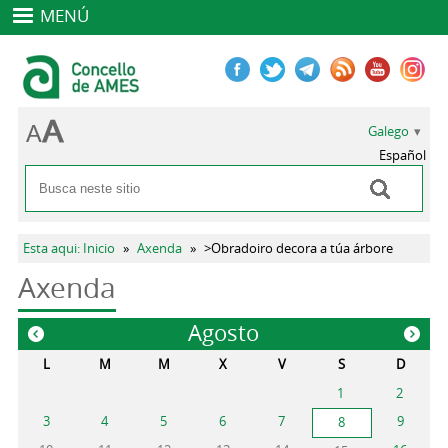
MENÚ
Galego
Español
Buscar
Formulario de busca
Vostede está aquí
Esta aqui: Inicio
»
Axenda
»
>Obradoiro decora a túa árbore
Axenda
Agosto
«
»
L
M
M
X
V
S
D
1
2
3
4
5
6
7
9
8