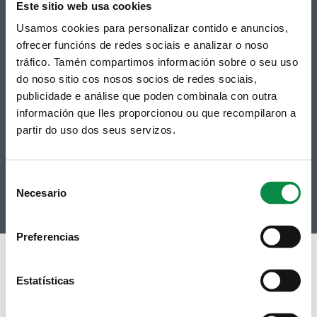
Este sitio web usa cookies
Usamos cookies para personalizar contido e anuncios,
ofrecer funcións de redes sociais e analizar o noso
tráfico. Tamén compartimos información sobre o seu uso
Síguenos
Política de privacidade
do noso sitio cos nosos socios de redes sociais,
Aviso Legal
Facebook
publicidade e análise que poden combinala con outra
Accesibilidade
Twitter
Mapa web
información que lles proporcionou ou que recompilaron a
Contacto
partir do uso dos seus servizos.
Telegram
Politicas de Cookies
RSS
Hemeroteca
Youtube
Consent
Instagram
Necesario
Selection
Preferencias
Estatísticas