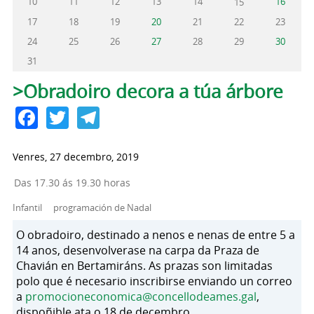
10
11
12
13
14
16
15
17
18
19
20
21
22
23
24
25
26
27
28
29
30
31
Pestanas principais
>Obradoiro decora a túa árbore
Facebook
Twitter
Telegram
Venres, 27 decembro, 2019
Das 17.30 ás 19.30 horas
Infantil
programación de Nadal
O obradoiro, destinado a nenos e nenas de entre 5 a
14 anos, desenvolverase na carpa da Praza de
Chavián en Bertamiráns. As prazas son limitadas
polo que é necesario inscribirse enviando un correo
a
promocioneconomica@concellodeames.gal
,
dispoñible ata o 18 de decembro.