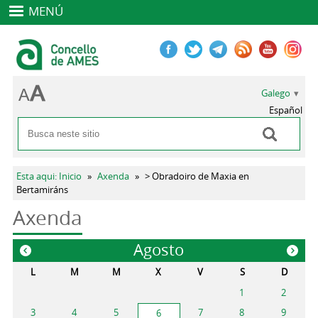
MENÚ
Galego
Español
Buscar
Formulario de busca
Vostede está aquí
Esta aqui: Inicio
»
Axenda
»
> Obradoiro de Maxia en
Bertamiráns
Axenda
Agosto
«
»
L
M
M
X
V
S
D
1
2
3
4
5
7
8
9
6