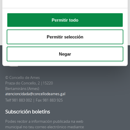
Permitir todo
Permitir selección
Negar
© Concello de Ames
Praza do Concello, 2 |15220
Bertamiráns (Ames)
Telf 981 883 002 | Fax 981 883 925
Subscrición boletíns
Podes recibir a información publicada na web
municipal no teu correo electrónico mediante