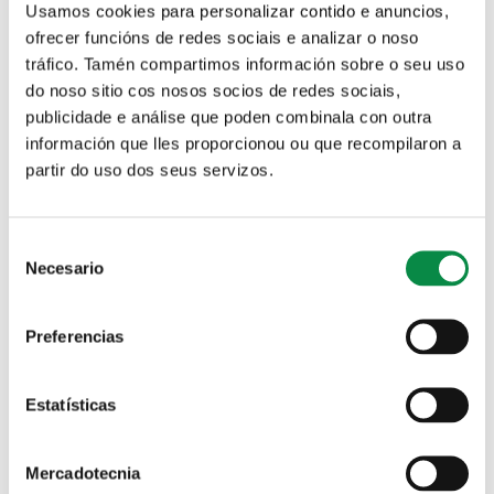
Usamos cookies para personalizar contido e anuncios,
É necesario inscribirse previamente enviado un mail
ofrecer funcións de redes sociais e analizar o noso
co nome, apelidos e teléfono, ao enderezo
tráfico. Tamén compartimos información sobre o seu uso
electrónico
cultura@concellodeames.gal
do noso sitio cos nosos socios de redes sociais,
publicidade e análise que poden combinala con outra
A actividade encádrase no marco do Festival de Maxia de
información que lles proporcionou ou que recompilaron a
Ames.
partir do uso dos seus servizos.
Mago Paco e Joshua Kenneth serán os encargados de
impartir este obradoiro
Consent
Necesario
Selection
Preferencias
Estatísticas
Mercadotecnia