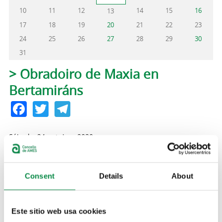
10
11
12
14
15
16
13
17
18
19
20
21
22
23
24
25
26
27
28
29
30
31
Pestanas principais
> Obradoiro de Maxia en
Bertamiráns
Facebook
Twitter
Telegram
Sábado, 24 outubro, 2020
ás 11:30
Artes escénicas
Consent
Details
About
A Casa da Cultura de Bertamiráns acolle hoxe, 24 de
outubro, a partir das 11:30 horas, un obradoiro de
Este sitio web usa cookies
maxia.