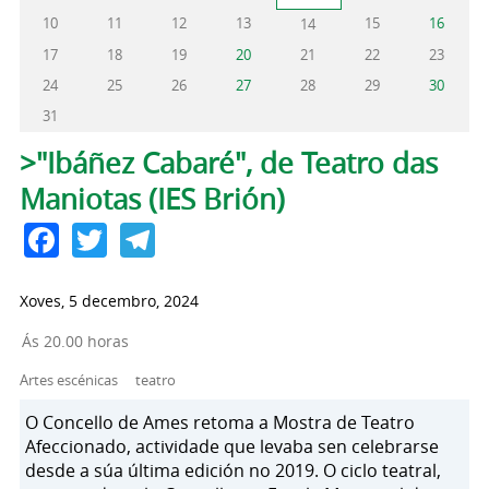
10
11
12
13
15
16
14
17
18
19
20
21
22
23
24
25
26
27
28
29
30
31
Pestanas principais
>"Ibáñez Cabaré", de Teatro das
Maniotas (IES Brión)
Facebook
Twitter
Telegram
Xoves, 5 decembro, 2024
Ás 20.00 horas
Artes escénicas
teatro
O Concello de Ames retoma a Mostra de Teatro
Afeccionado, actividade que levaba sen celebrarse
desde a súa última edición no 2019. O ciclo teatral,