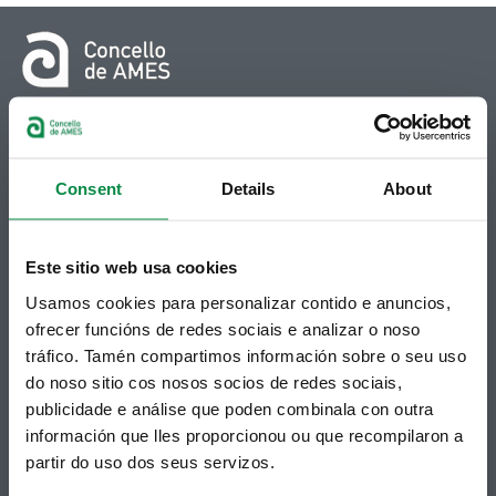
© Concello de Ames
Praza do Concello, 2 |15220
Bertamiráns (Ames)
Consent
Details
About
Telf 981 883 002 | Fax 981 883 925
Subscrición boletíns
Este sitio web usa cookies
Podes recibir a información publicada na web
Usamos cookies para personalizar contido e anuncios,
municipal no teu correo electrónico mediante
ofrecer funcións de redes sociais e analizar o noso
unha subscrición ao boletín de novidades.
tráfico. Tamén compartimos información sobre o seu uso
Ligazón.
do noso sitio cos nosos socios de redes sociais,
publicidade e análise que poden combinala con outra
información que lles proporcionou ou que recompilaron a
partir do uso dos seus servizos.