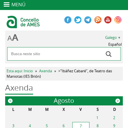
MENÚ
Galego
Español
Buscar
Formulario de busca
Vostede está aquí
Esta aqui: Inicio
»
Axenda
»
>"Ibáñez Cabaré", de Teatro das
Maniotas (IES Brión)
Axenda
Agosto
«
»
L
M
M
X
V
S
D
1
2
3
4
5
6
8
9
7