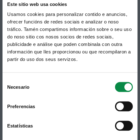
Este sitio web usa cookies
Usamos cookies para personalizar contido e anuncios,
ofrecer funcións de redes sociais e analizar o noso
tráfico. Tamén compartimos información sobre o seu uso
© Concello de Ames
do noso sitio cos nosos socios de redes sociais,
Praza do Concello, 2 |15220
publicidade e análise que poden combinala con outra
Bertamiráns (Ames)
información que lles proporcionou ou que recompilaron a
Telf 981 883 002 | Fax 981 883 925
partir do uso dos seus servizos.
Subscrición boletíns
Consent
Podes recibir a información publicada na web
Necesario
municipal no teu correo electrónico mediante
Selection
unha subscrición ao boletín de novidades.
Ligazón.
Preferencias
Estatísticas