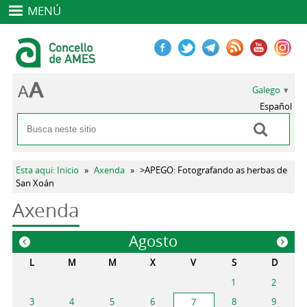
MENÚ
Galego
Español
Buscar
Formulario de busca
Vostede está aquí
Esta aqui: Inicio
»
Axenda
»
>APEGO: Fotografando as herbas de
San Xoán
Axenda
Agosto
«
»
L
M
M
X
V
S
D
1
2
3
4
5
6
8
9
7