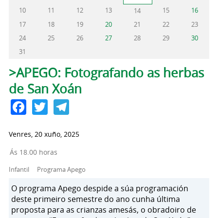
10
11
12
13
15
16
14
17
18
19
20
21
22
23
24
25
26
27
28
29
30
31
Pestanas principais
>APEGO: Fotografando as herbas
de San Xoán
Facebook
Twitter
Telegram
Venres, 20 xuño, 2025
Ás 18.00 horas
Infantil
Programa Apego
O programa Apego despide a súa programación
deste primeiro semestre do ano cunha última
proposta para as crianzas amesás, o obradoiro de