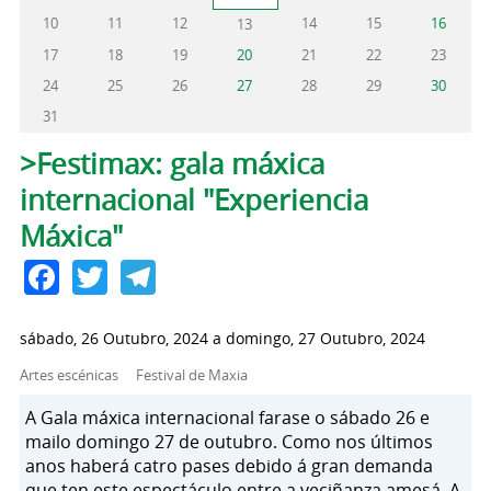
10
11
12
14
15
16
13
17
18
19
20
21
22
23
24
25
26
27
28
29
30
31
Pestanas principais
>Festimax: gala máxica
internacional "Experiencia
Máxica"
Facebook
Twitter
Telegram
sábado, 26 Outubro, 2024
a
domingo, 27 Outubro, 2024
Artes escénicas
Festival de Maxia
A Gala máxica internacional farase o sábado 26 e
mailo domingo 27 de outubro. Como nos últimos
anos haberá catro pases debido á gran demanda
que ten este espectáculo entre a veciñanza amesá. A