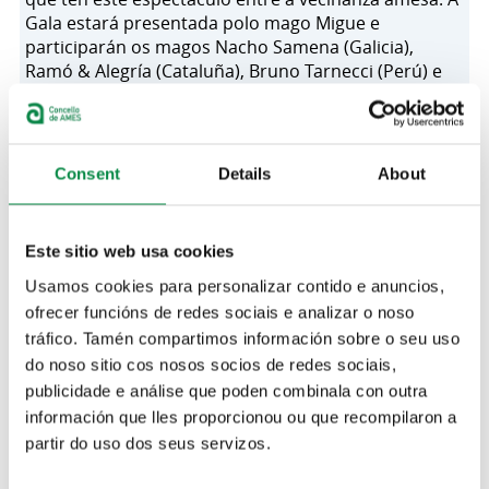
Gala estará presentada polo mago Migue e
participarán os magos Nacho Samena (Galicia),
Ramó & Alegría (Cataluña), Bruno Tarnecci (Perú) e
Néstor Hato (Francia). Así, o sábado 26 realizarase o
espectáculo
Experiencia Máxica
na Casa da Cultura
do Milladoiro, mentres que o domingo 27 de
outubro desenvolverase o espectáculo na Casa da
Consent
Details
About
Cultura de Bertamiráns. Ambos días a primeira
función será ás 17:00h e a segunda ás 19:30 horas.
Este sitio web usa cookies
A venda de entradas e convites farase a través da
Usamos cookies para personalizar contido e anuncios,
Billeteira
electrónica
. Para máis información pódese chamar aos
ofrecer funcións de redes sociais e analizar o noso
números de teléfono 981 535 940 / 662 377 444 ou escribir
tráfico. Tamén compartimos información sobre o seu uso
un correo electrónico ao enderezo
do noso sitio cos nosos socios de redes sociais,
cultura@concellodeames.gal
publicidade e análise que poden combinala con outra
información que lles proporcionou ou que recompilaron a
partir do uso dos seus servizos.