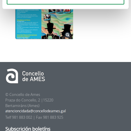
© Concello de Ames
Praza do Concello, 2 |15220
Bertamiráns (Ames)
Telf 981 883 002 | Fax 981 883 925
Subscrición boletíns