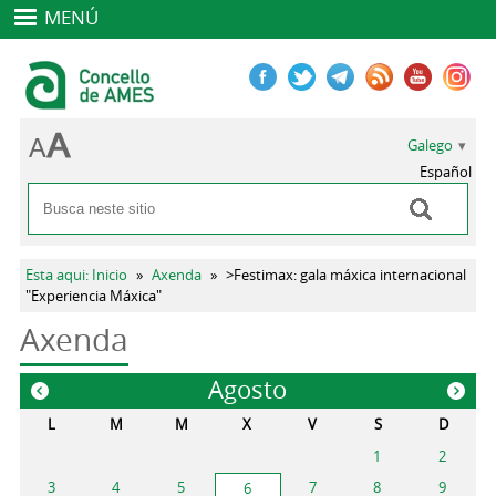
MENÚ
Galego
Español
Buscar
Formulario de busca
Vostede está aquí
Esta aqui: Inicio
»
Axenda
»
>Festimax: gala máxica internacional
"Experiencia Máxica"
Axenda
Agosto
«
»
L
M
M
X
V
S
D
1
2
3
4
5
7
8
9
6