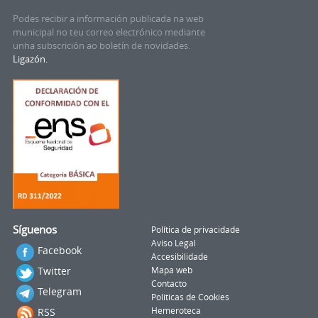
Podes recibir a información publicada na web
municipal no teu correo electrónico mediante
unha subscrición ao boletín de novidades.
Ligazón.
Síguenos
Política de privacidade
Aviso Legal
Facebook
Accesibilidade
Twitter
Mapa web
Contacto
Telegram
Politicas de Cookies
RSS
Hemeroteca