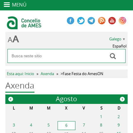
MENÚ
Galego
Español
Buscar
Formulario de busca
Vostede está aquí
Esta aqui: Inicio
»
Axenda
»
>Fase Festa do AmesON
Axenda
Agosto
«
»
L
M
M
X
V
S
D
1
2
3
4
5
7
8
9
6