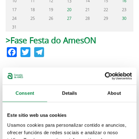
10
11
12
14
15
16
13
17
18
19
20
21
22
23
24
25
26
27
28
29
30
31
Pestanas principais
>Fase Festa do AmesON
Facebook
Twitter
Telegram
Martes, 10 agosto, 2021
Ás 20.00 horas.
Concertos
Programa AmesON
Consent
Details
About
O martes 10 de agosto, ás 20.00 horas, no Parque do
Ameneiral celebrarase a Fase Festa do Programa
Este sitio web usa cookies
Ames On. Os veciños e as veciñas de Ames gozarán
de Pepo Suevos, Fátima Pego e Josep Ruíz nunha
Usamos cookies para personalizar contido e anuncios,
pequena verbena con música e humor.
ofrecer funcións de redes sociais e analizar o noso