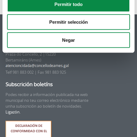
Permitir todo
Permitir selección
Negar
© Concello de Ames
Praza do Concello, 2 |15220
Bertamiráns (Ames)
Telf 981 883 002 | Fax 981 883 925
Subscrición boletíns
Podes recibir a información publicada na web
municipal no teu correo electrónico mediante
unha subscrición ao boletín de novidades.
Ligazón.