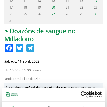
10
11
12
13
14
16
15
17
18
19
20
21
22
23
24
25
26
27
28
29
30
31
Pestanas principais
> Doazóns de sangue no
Milladoiro
Facebook
Twitter
Telegram
Sábado, 16 abril, 2022
de 10:00 a 15:00 horas
unidade móbil de doazón
A unidade móbil de doazón de sangue estará este
sábado 16 de abril no Milladoiro, na rúa Cruxa, no
cruce coa avenida Rosalía de Castro. O horario será
de mañá, de 10:00 a 15:00 horas. Por mor da