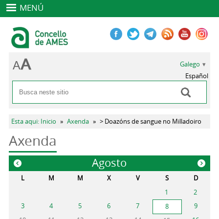
MENÚ
Galego
Español
Buscar
Formulario de busca
Vostede está aquí
Esta aqui: Inicio
»
Axenda
»
> Doazóns de sangue no Milladoiro
Axenda
Agosto
«
»
L
M
M
X
V
S
D
1
2
3
4
5
6
7
9
8