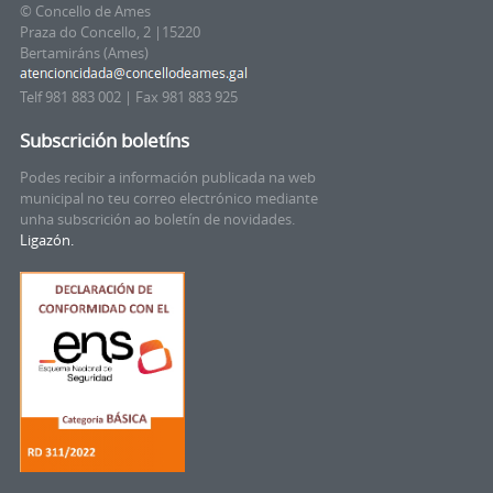
© Concello de Ames
Praza do Concello, 2 |15220
Bertamiráns (Ames)
Telf 981 883 002 | Fax 981 883 925
Subscrición boletíns
Podes recibir a información publicada na web
municipal no teu correo electrónico mediante
unha subscrición ao boletín de novidades.
Ligazón.