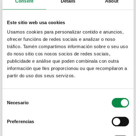
Consent
Details
About
pandemia do coronavirus, e para regular a afluencia
de doantes e evitar esperas, cómpre solicitar cita
previa chamando ao número de teléfono 900 100
828.
Este sitio web usa cookies
Usamos cookies para personalizar contido e anuncios,
ofrecer funcións de redes sociais e analizar o noso
tráfico. Tamén compartimos información sobre o seu uso
do noso sitio cos nosos socios de redes sociais,
publicidade e análise que poden combinala con outra
información que lles proporcionou ou que recompilaron a
partir do uso dos seus servizos.
Consent
Necesario
Selection
Preferencias