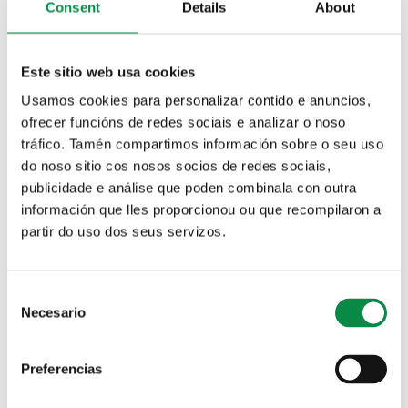
Consent
Details
About
Para pechar o mes, Distrito 13 17 presenta esta Folioquedada
Este sitio web usa cookies
o vindeiro sábado 23 de maio, de 19.00 a 21.00 horas no
anexo do pavillón municipal do Milladoiro.
Usamos cookies para personalizar contido e anuncios,
ofrecer funcións de redes sociais e analizar o noso
tráfico. Tamén compartimos información sobre o seu uso
do noso sitio cos nosos socios de redes sociais,
publicidade e análise que poden combinala con outra
información que lles proporcionou ou que recompilaron a
partir do uso dos seus servizos.
Consent
Necesario
Selection
Preferencias