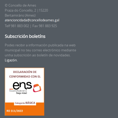
© Concello de Ames
Praza do Concello, 2 |15220
Bertamiráns (Ames)
Telf 981 883 002 | Fax 981 883 925
Subscrición boletíns
Podes recibir a información publicada na web
municipal no teu correo electrónico mediante
unha subscrición ao boletín de novidades.
Ligazón.