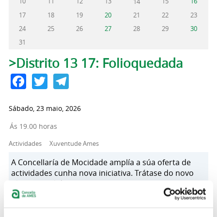
10
11
12
13
15
16
14
17
18
19
20
21
22
23
24
25
26
27
28
29
30
31
Pestanas principais
>Distrito 13 17: Folioquedada
Facebook
Twitter
Telegram
Sábado, 23 maio, 2026
Ás 19.00 horas
Actividades
Xuventude Ames
A Concellaría de Mocidade amplía a súa oferta de
actividades cunha nova iniciativa. Trátase do novo
Club Xuvenil de Ames Distrito 13 17, un espazo
pensado para a xente nova de 13 a 17 anos con
ganas de pasalo ben, coñecer xente, crear, participar
e facer cousas diferentes.