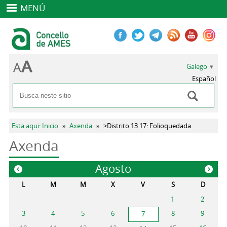
MENÚ
Galego
Español
Buscar
Formulario de busca
Vostede está aquí
Esta aqui: Inicio
»
Axenda
»
>Distrito 13 17: Folioquedada
Axenda
Agosto
«
»
L
M
M
X
V
S
D
1
2
3
4
5
6
8
9
7