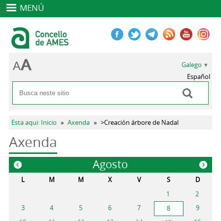
MENÚ
Galego
Español
Buscar
Formulario de busca
Vostede está aquí
Esta aqui: Inicio
»
Axenda
»
>Creación árbore de Nadal
Axenda
Agosto
«
»
L
M
M
X
V
S
D
1
2
3
4
5
6
7
9
8