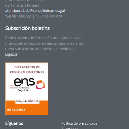
Bertamiráns (Ames)
Telf 981 883 002 | Fax 981 883 925
Subscrición boletíns
Podes recibir a información publicada na web
municipal no teu correo electrónico mediante
unha subscrición ao boletín de novidades.
Ligazón.
Síguenos
Política de privacidade
Aviso Legal