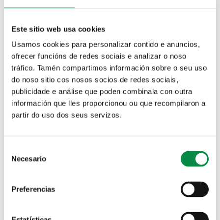
É unha actividade para nenos de entre 8 a 15 anos.
Para asistir é necesario inscribirse enviando un
correo a
promocioneconomica@concellodeames.gal
.
Este sitio web usa cookies
O prazo remata o 18 de decembro.
Usamos cookies para personalizar contido e anuncios,
ofrecer funcións de redes sociais e analizar o noso
tráfico. Tamén compartimos información sobre o seu uso
do noso sitio cos nosos socios de redes sociais,
publicidade e análise que poden combinala con outra
información que lles proporcionou ou que recompilaron a
partir do uso dos seus servizos.
Consent
Necesario
Selection
Preferencias
Estatísticas