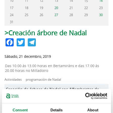
10
11
12
13
14
16
15
17
18
19
20
21
22
23
24
25
26
27
28
29
30
31
Pestanas principais
>Creación árbore de Nadal
Facebook
Twitter
Telegram
Sábado, 21 decembro, 2019
Das 10.00 ás 13.00 horas en Bertamiráns e das 17.00 ás
20.00 horas no Milladoiro
Actividades
programación de Nadal
Creación da árbore de Nadal cos Alfombristas de
Ames con materiais da natureza. Terá lugar na carpa
da Praza de Chavián en Bertamiráns pola mañá e na
Praza de Manuel Murguía no Milladoiro pola tarde.
Consent
Details
About