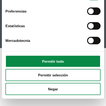
Facebook
Accesibilidade
Twitter
Mapa web
Preferencias
Contacto
Telegram
Politicas de Cookies
RSS
Hemeroteca
Estatísticas
Youtube
Instagram
Mercadotecnia
Permitir todo
Permitir selección
Negar