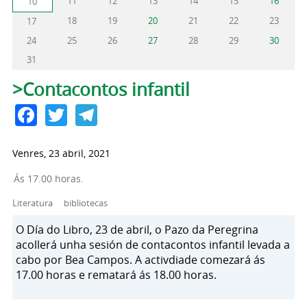
11
12
13
14
15
16
10
18
19
20
21
22
23
17
24
25
26
27
28
29
30
31
Pestanas principais
>Contacontos infantil
Facebook
Twitter
Telegram
Venres, 23 abril, 2021
Ás 17.00 horas.
Literatura
bibliotecas
O Día do Libro, 23 de abril, o Pazo da Peregrina
acollerá unha sesión de contacontos infantil levada a
cabo por Bea Campos. A activdiade comezará ás
17.00 horas e rematará ás 18.00 horas.