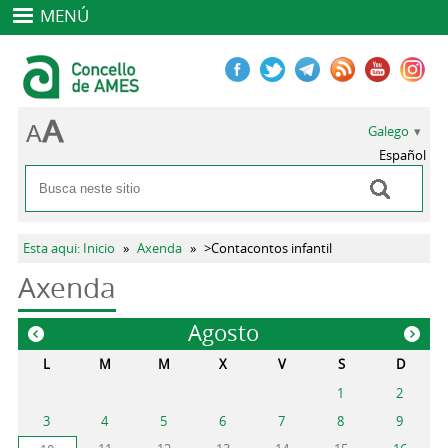
MENÚ
Galego
Español
Buscar
Formulario de busca
Vostede está aquí
Esta aqui: Inicio
»
Axenda
»
>Contacontos infantil
Axenda
Agosto
«
»
L
M
M
X
V
S
D
1
2
3
4
5
6
7
8
9