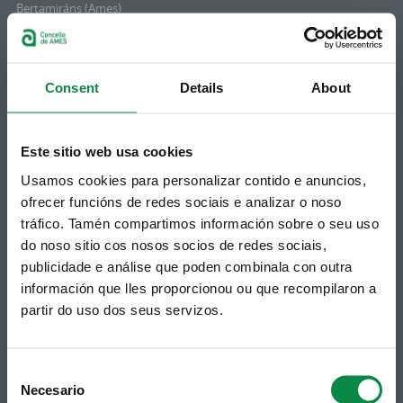
Bertamiráns (Ames)
Telf 981 883 002 | Fax 981 883 925
Subscrición boletíns
Consent
Details
About
Podes recibir a información publicada na web
municipal no teu correo electrónico mediante
unha subscrición ao boletín de novidades.
Este sitio web usa cookies
Ligazón.
Usamos cookies para personalizar contido e anuncios,
ofrecer funcións de redes sociais e analizar o noso
tráfico. Tamén compartimos información sobre o seu uso
do noso sitio cos nosos socios de redes sociais,
publicidade e análise que poden combinala con outra
información que lles proporcionou ou que recompilaron a
partir do uso dos seus servizos.
Consent
Síguenos
Política de privacidade
Necesario
Selection
Aviso Legal