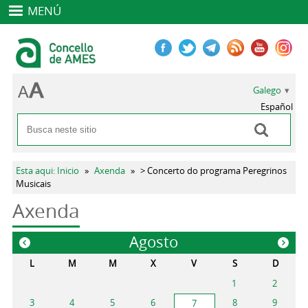
MENÚ
Galego
Español
Buscar
Formulario de busca
Vostede está aquí
Esta aqui: Inicio
»
Axenda
»
> Concerto do programa Peregrinos
Musicais
Axenda
Agosto
«
»
L
M
M
X
V
S
D
1
2
3
4
5
6
8
9
7