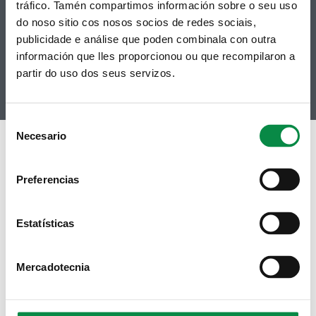
tráfico. Tamén compartimos información sobre o seu uso
Contacto
Telegram
do noso sitio cos nosos socios de redes sociais,
Politicas de Cookies
RSS
Hemeroteca
publicidade e análise que poden combinala con outra
información que lles proporcionou ou que recompilaron a
Youtube
partir do uso dos seus servizos.
Instagram
Consent
Necesario
Selection
Preferencias
Estatísticas
Mercadotecnia