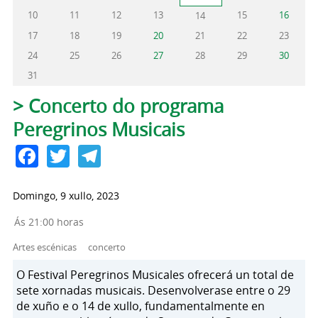
10
11
12
13
15
16
14
17
18
19
20
21
22
23
24
25
26
27
28
29
30
31
Pestanas principais
> Concerto do programa
Peregrinos Musicais
Facebook
Twitter
Telegram
Domingo, 9 xullo, 2023
Ás 21:00 horas
Artes escénicas
concerto
O Festival Peregrinos Musicales ofrecerá un total de
sete xornadas musicais. Desenvolverase entre o 29
de xuño e o 14 de xullo, fundamentalmente en