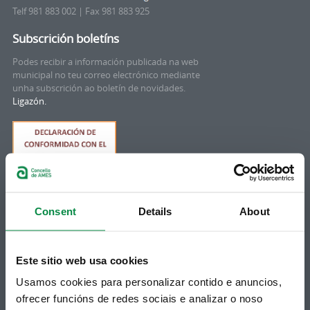
Telf 981 883 002 | Fax 981 883 925
Subscrición boletíns
Podes recibir a información publicada na web
municipal no teu correo electrónico mediante
unha subscrición ao boletín de novidades.
Ligazón.
Consent
Details
About
Este sitio web usa cookies
Síguenos
Política de privacidade
Aviso Legal
Usamos cookies para personalizar contido e anuncios,
Facebook
Accesibilidade
ofrecer funcións de redes sociais e analizar o noso
Twitter
Mapa web