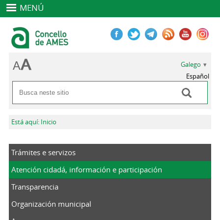
MENÚ
Galego
Español
Buscar
Formulario de busca
Vostede está aquí
Está aquí: Inicio
Trámites e servizos
Atención cidadá, información e participación
Transparencia
Organización municipal