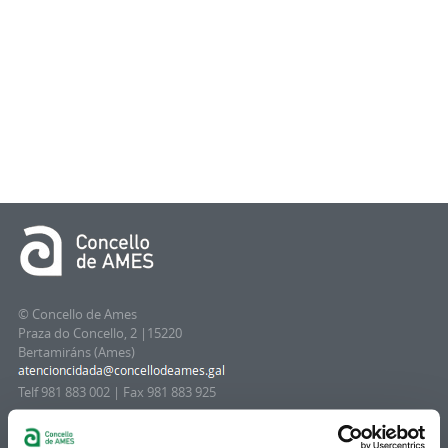
© Concello de Ames
Praza do Concello, 2 |15220
Bertamiráns (Ames)
Telf 981 883 002 | Fax 981 883 925
Subscrición boletíns