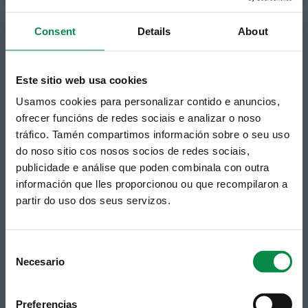
Podes recibir a información publicada na web
municipal no teu correo electrónico mediante
Consent
Details
About
unha subscrición ao boletín de novidades.
Ligazón.
Este sitio web usa cookies
Usamos cookies para personalizar contido e anuncios,
ofrecer funcións de redes sociais e analizar o noso
tráfico. Tamén compartimos información sobre o seu uso
do noso sitio cos nosos socios de redes sociais,
publicidade e análise que poden combinala con outra
información que lles proporcionou ou que recompilaron a
partir do uso dos seus servizos.
Síguenos
Política de privacidade
Aviso Legal
Facebook
Accesibilidade
Consent
Twitter
Mapa web
Necesario
Selection
Contacto
Telegram
Politicas de Cookies
RSS
Hemeroteca
Preferencias