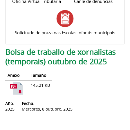
Oficina Virtual Tributaria
Canle de denuncias
Solicitude de praza nas Escolas infantís municipais
Pestanas principais
Bolsa de traballo de xornalistas
(temporais) outubro de 2025
Anexo
Tamaño
145.21 KB
Año:
Fecha:
2025
Mércores, 8 outubro, 2025