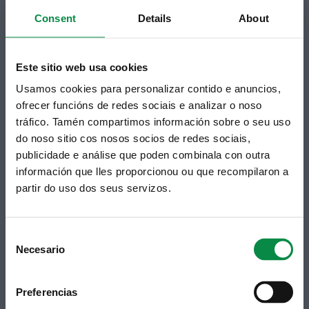
unha subscrición ao boletín de novidades.
Consent
Details
About
Ligazón.
Este sitio web usa cookies
Usamos cookies para personalizar contido e anuncios,
ofrecer funcións de redes sociais e analizar o noso
tráfico. Tamén compartimos información sobre o seu uso
do noso sitio cos nosos socios de redes sociais,
publicidade e análise que poden combinala con outra
información que lles proporcionou ou que recompilaron a
partir do uso dos seus servizos.
Síguenos
Política de privacidade
Aviso Legal
Facebook
Accesibilidade
Twitter
Mapa web
Consent
Contacto
Necesario
Telegram
Selection
Politicas de Cookies
RSS
Hemeroteca
Youtube
Preferencias