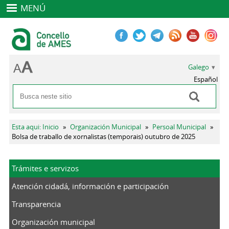
MENÚ
Galego
Español
Buscar
Formulario de busca
Vostede está aquí
Esta aqui: Inicio
»
Organización Municipal
»
Persoal Municipal
»
Bolsa de traballo de xornalistas (temporais) outubro de 2025
Trámites e servizos
Atención cidadá, información e participación
Transparencia
Organización municipal