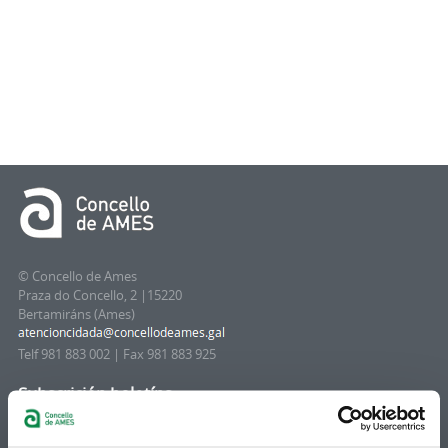
© Concello de Ames
Praza do Concello, 2 |15220
Bertamiráns (Ames)
Telf 981 883 002 | Fax 981 883 925
Subscrición boletíns
Podes recibir a información publicada na web
municipal no teu correo electrónico mediante