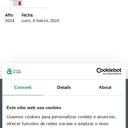
Año:
Fecha:
2024
Luns, 4 marzo, 2024
Consent
Details
About
Este sitio web usa cookies
© Concello de Ames
Praza do Concello, 2 |15220
Usamos cookies para personalizar contido e anuncios,
Bertamiráns (Ames)
ofrecer funcións de redes sociais e analizar o noso