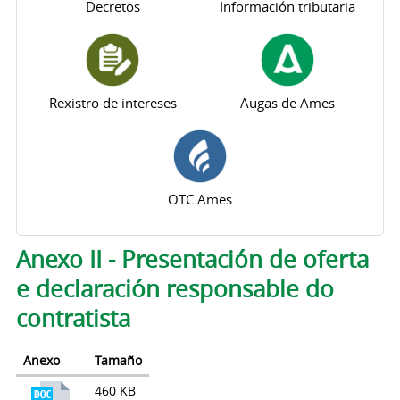
Decretos
Información tributaria
Rexistro de intereses
Augas de Ames
OTC Ames
Pestanas principais
Anexo II - Presentación de oferta
e declaración responsable do
contratista
Anexo
Tamaño
460 KB