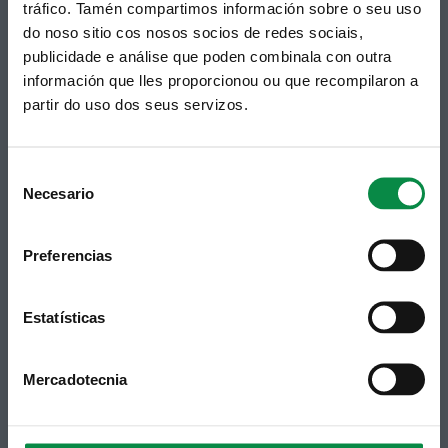
tráfico. Tamén compartimos información sobre o seu uso
Telf 981 883 002 | Fax 981 883 925
do noso sitio cos nosos socios de redes sociais,
Subscrición boletíns
publicidade e análise que poden combinala con outra
información que lles proporcionou ou que recompilaron a
Podes recibir a información publicada na web
partir do uso dos seus servizos.
municipal no teu correo electrónico mediante
unha subscrición ao boletín de novidades.
Ligazón.
Consent
Necesario
Selection
Preferencias
Estatísticas
Mercadotecnia
Síguenos
Política de privacidade
Aviso Legal
Facebook
Accesibilidade
Twitter
Mapa web