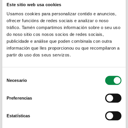
Este sitio web usa cookies
Usamos cookies para personalizar contido e anuncios,
ofrecer funcións de redes sociais e analizar o noso
Solicitude de praza nas Escolas infantís municipais
tráfico. Tamén compartimos información sobre o seu uso
do noso sitio cos nosos socios de redes sociais,
publicidade e análise que poden combinala con outra
Axenda
información que lles proporcionou ou que recompilaron a
partir do uso dos seus servizos.
Departamento
Tipo
Consent
Necesario
Selection
Tema
Preferencias
Data
Data
Estatísticas
Ex., 06-08-2026
Palabras chave