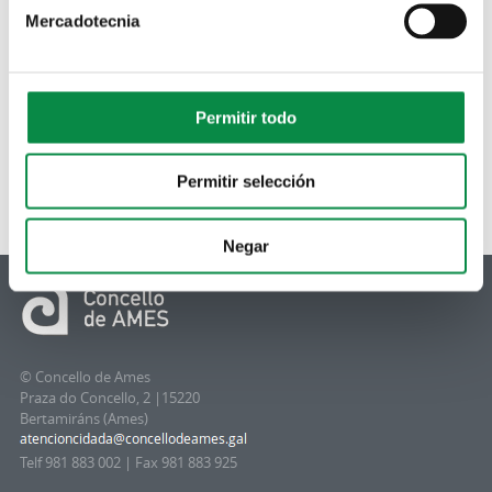
Mercadotecnia
Permitir todo
Non hai resultados dispoñibles
Permitir selección
Negar
© Concello de Ames
Praza do Concello, 2 |15220
Bertamiráns (Ames)
Telf 981 883 002 | Fax 981 883 925