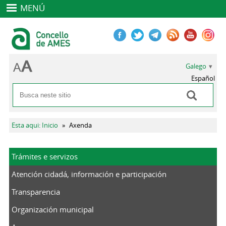
MENÚ
Galego
Español
Buscar
Formulario de busca
Vostede está aquí
Esta aqui: Inicio
»
Axenda
Trámites e servizos
Atención cidadá, información e participación
Transparencia
Organización municipal