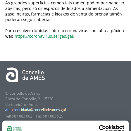
As grandes superficies comerciais tamén poden permanecer
abertas, pero só os espazos dedicados á alimentación. As
gasolineiras, farmacias e kioskos de venta de prensa tamén
poderán seguir abertas.
Para resolver dúbidas sobre o coronavirus consulta a páxina
web
https://coronavirus.sergas.gal/
© Concello de Ames
Praza do Concello, 2 |15220
Bertamiráns (Ames)
Telf 981 883 002 | Fax 981 883 925
Subscrición boletíns