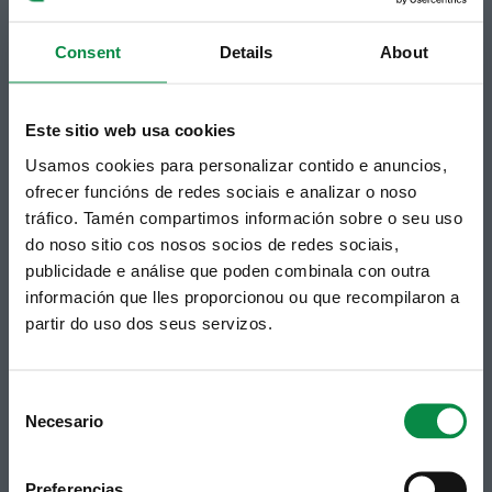
Podes recibir a información publicada na web
municipal no teu correo electrónico mediante
Consent
Details
About
unha subscrición ao boletín de novidades.
Ligazón.
Este sitio web usa cookies
Usamos cookies para personalizar contido e anuncios,
ofrecer funcións de redes sociais e analizar o noso
tráfico. Tamén compartimos información sobre o seu uso
do noso sitio cos nosos socios de redes sociais,
publicidade e análise que poden combinala con outra
información que lles proporcionou ou que recompilaron a
partir do uso dos seus servizos.
Síguenos
Política de privacidade
Aviso Legal
Facebook
Accesibilidade
Consent
Twitter
Mapa web
Necesario
Selection
Contacto
Telegram
Politicas de Cookies
RSS
Hemeroteca
Preferencias