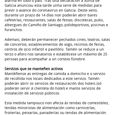
alarma en todo o país. Tras dita declaración a Xunta de
Galicia anunciou esta tarde unha serie de medidas para
previr o avance do coronavirus en Galicia. Deste xeito,
durante un prazo de 14 días non poderán abrir bares
cafeterías, restaurantes, salas de festas, discotecas, pubs,
albergues do Camiño de Santiago, polideportivos, piscinas e
furanchos.
Ademais, deberán permanecer pechados cines, teatros, salas
de concertos, establecementos de xogo, recintos de feiras,
centros de ocio infantil e pavillóns. Tamén se reduce a un
terzo o aforo nos tanatorios e establécese un máximo de 25
persoas para acompañar a un cortexo fúnebre.
Servizos que se manteñen activos
Mantéñense as entregas de comida a domicilio e o servizo
de recollida nos locais dedicados a este servizo. Tamén
poderán abrir os servizos de restauración dos hoteis (só
poderán servir á clientela do hotel) e mailos servizos de
instalación de servizos públicos.
Esta medida tampouco non afecta ás tendas de comestibles,
tendas minoristas de alimentación como carnicerías,
froiterías, peixarías, panaderías ou tendas de alimentación.