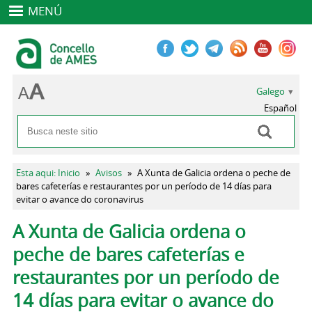
MENÚ
Galego
Español
Buscar
Formulario de busca
Vostede está aquí
Esta aqui: Inicio
»
Avisos
»
A Xunta de Galicia ordena o peche de
bares cafeterías e restaurantes por un período de 14 días para
evitar o avance do coronavirus
Pestanas principais
A Xunta de Galicia ordena o
peche de bares cafeterías e
restaurantes por un período de
14 días para evitar o avance do